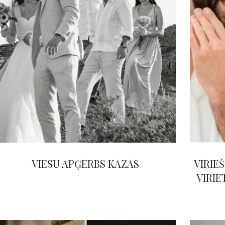
VIESU APĢĒRBS KĀZĀS
VĪRIE
VĪRIE