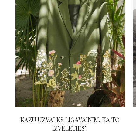
KĀZU UZVALKS LĪGAVAINIM. KĀ TO
IZVĒLĒTIES?