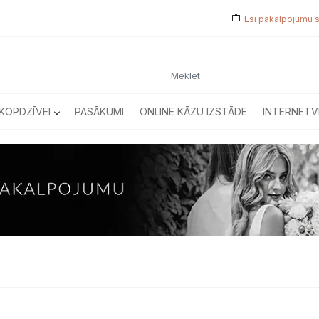
Esi pakalpojumu 
KOPDZĪVEI
PASĀKUMI
ONLINE KĀZU IZSTĀDE
INTERNETV