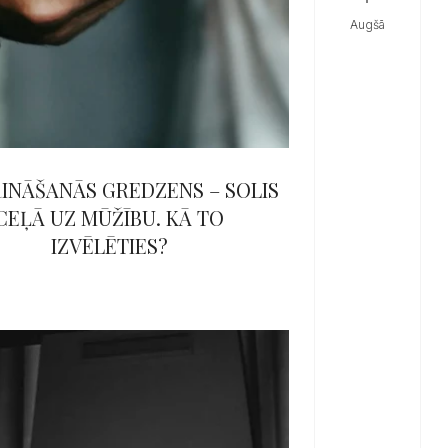
augšā
INĀŠANĀS GREDZENS – SOLIS
CEĻĀ UZ MŪŽĪBU. KĀ TO
IZVĒLĒTIES?