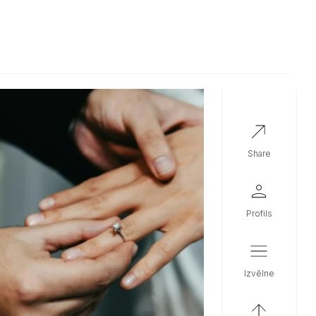
share
profils
izvēlne