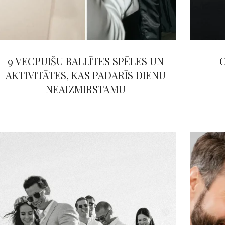
9 VECPUIŠU BALLĪTES SPĒLES UN
C
AKTIVITĀTES, KAS PADARĪS DIENU
NEAIZMIRSTAMU