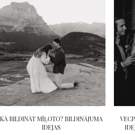
KĀ BILDINĀT MĪĻOTO? BILDINĀJUMA
VECP
IDEJAS
IDE