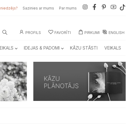
sniedzējs?
Sazinies ar mums
Par mums
PROFILS
FAVORĪTI
PIRKUMI
ENGLISH
EIKALS
IDEJAS & PADOMI
KĀZU STĀSTI
VEIKALS