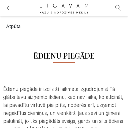
ĒDIENU PIEGĀDE
Ēdienu piegāde ir izcils šī laikmeta izgudrojums! Tā
glābs tavu aizņemto ikdienu, kad nav laika, ko atlicināt,
lai pavadītu virtuvē pie plīts, noderēs arī, uzņemot
negaidītus ciemiņus, un vienkārši ļaus sevi un ģimeni
palutināt, jo tiks piegādāts svaigs, gards un silts ēdiens