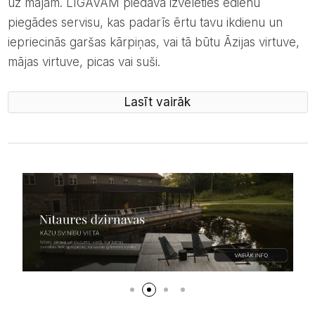
uz mājām. LĪGAVĀM piedāvā izvēlēties ēdienu
piegādes servisu, kas padarīs ērtu tavu ikdienu un
iepriecinās garšas kārpiņas, vai tā būtu Āzijas virtuve,
mājas virtuve, picas vai suši.
Lasīt vairāk