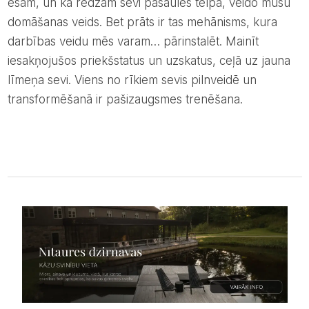
esam, un kā redzam sevi pasaules telpā, veido mūsu
domāšanas veids. Bet prāts ir tas mehānisms, kura
darbības veidu mēs varam… pārinstalēt. Mainīt
iesakņojušos priekšstatus un uzskatus, ceļā uz jauna
līmeņa sevi. Viens no rīkiem sevis pilnveidē un
transformēšanā ir pašizaugsmes trenēšana.