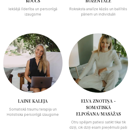
KOUČS
ROZENTĀLE
Iekšējā līderība un personīgā
Rokraksta analīze kāzās un ballītēs
izaugsme
pāriem un individuāli
LAINE KALEJA
ELVA ZNOTIŅA -
SOMATISKĀ
Somatiskā traumu terapija un
ELPOŠANA/MASĀŽAS
Holistiska personīgā izaugsme
Otru spējam patiesi satikt tikai tik
dziļi, cik dziļi esam pieņēmuši paši