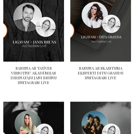
SARUNA AR 'DZĪVES
SARUNA AR SKAISTUMA
VIRSOTNE' AKADĒMIJAS
EKSPERTI DITU GRAUDU
DIBINĀTĀJU JĀNI BRŪNU
INSTAGRAM LIVE
INSTAGRAM LIVE