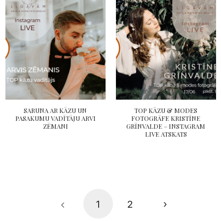
SARUNA AR KĀZU UN
TOP KĀZU & MODES
PASAKUMU VADĪTĀJU ARVI
FOTOGRĀFE KRISTĪNE
ZĒMANI
GRĪNVALDE – INSTAGRAM
LIVE ATSKATS
1
2
›