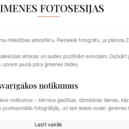
IMENES FOTOSESIJAS
uma mīlestības atmosfēru. Piemeklē fotogrāfu, ja plānota Z
iņš uzņem jaunā pāra ģimenes bildes.
 svarīgākos notikumus
profesionālās fotogrāfijās, un tam lieliski noder ģimenes f
Lasīt vairāk