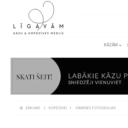
KĀZĀM
SĀKUMS
KOPDZIVEI
GIMENES FOTOSESIJAS