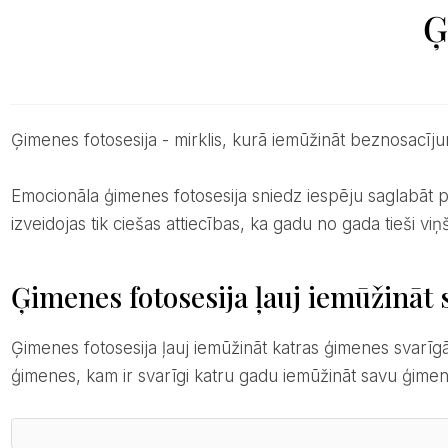
Ģ
Ģimenes fotosesija - mirklis, kurā iemūžināt beznosacīj
Emocionāla ģimenes fotosesija sniedz iespēju saglabāt paliekošas atmiņas un ļauties pozitīvām emocijām. Dažkārt jaunajam pārim ar savu kāzu fotogrāfu
izveidojas tik ciešas attiecības, ka gadu no gada tieši v
Ģimenes fotosesija ļauj iemūžināt
Ģimenes fotosesija ļauj iemūžināt katras ģimenes svarīgākos notikumus – bērniņa gaidības, dzimšanas dienas, kāzu jubilejas un citus svētkus. Tāpat ir
ģimenes, kam ir svarīgi katru gadu iemūžināt savu ģimeni 