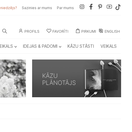
sniedzējs?
Sazinies ar mums
Par mums
PROFILS
FAVORĪTI
PIRKUMI
ENGLISH
EIKALS
IDEJAS & PADOMI
KĀZU STĀSTI
VEIKALS