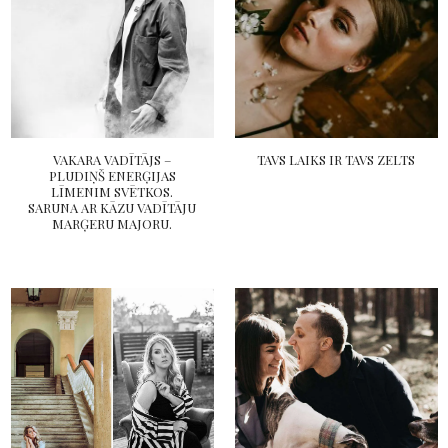
VAKARA VADĪTĀJS –
TAVS LAIKS IR TAVS ZELTS
PLUDIŅŠ ENERĢIJAS
LĪMENIM SVĒTKOS.
SARUNA AR KĀZU VADĪTĀJU
MARĢERU MAJORU.