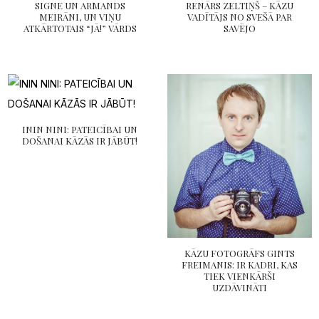
SIGNE UN ARMANDS
RENĀRS ZELTIŅŠ – KĀZU
MEIRĀNI, UN VIŅU
VADĪTĀJS NO SVEŠĀ PAR
ATKĀRTOTAIS “JĀ!” VĀRDS
SAVĒJO
ININ NINI: PATEICĪBAI UN
DOŠANAI KĀZĀS IR JĀBŪT!
KĀZU FOTOGRĀFS GINTS
FREIMANIS: IR KADRI, KAS
TIEK VIENKĀRŠI
UZDĀVINĀTI