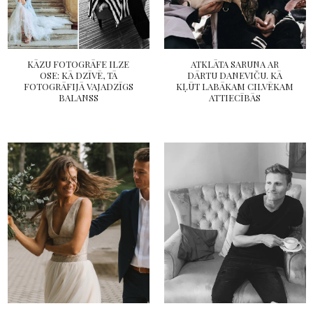
KĀZU FOTOGRĀFE ILZE
ATKLĀTA SARUNA AR
OSE: KĀ DZĪVĒ, TĀ
DĀRTU DANEVIČU. KĀ
FOTOGRĀFIJĀ VAJADZĪGS
KĻŪT LABĀKAM CILVĒKAM
BALANSS
ATTIECĪBĀS