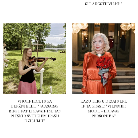
SIT AUGSTU VILNI!”
VIJOLNIECE INGA
KĀZU TĒRPU DIZAINERE
DERŽNIKELE: “JA ASARAS
INTA GRASE: “VIENMĒR
BIRST PAT LĪGAVAINIM, TAS
MODĒ – LĪGAVAS
PIEŠĶIR SVĒTKIEM ĪPAŠU
PERSONĪBA”
DZIĻUMU”