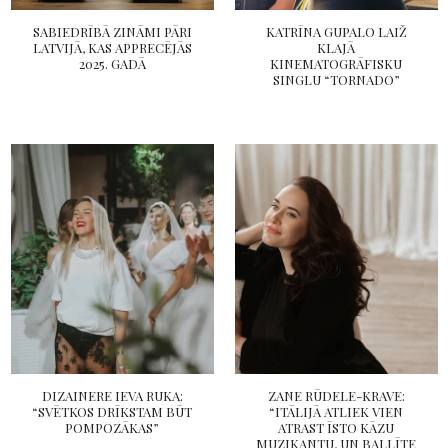
SABIEDRĪBĀ ZINĀMI PĀRI
KATRĪNA GUPALO LAIŽ
LATVIJĀ, KAS APPRECĒJĀS
KLAJĀ
2025. GADĀ
KINEMATOGRĀFISKU
SINGLU “TORNADO”
DIZAINERE IEVA RUKA:
ZANE RŪDELE-KRAVE:
“SVĒTKOS DRĪKSTAM BŪT
“ITĀLIJĀ ATLIEK VIEN
POMPOZĀKAS”
ATRAST ĪSTO KĀZU
MUZIKANTU, UN BALLĪTE