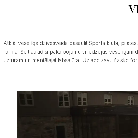
V
Atklāj veselīga dzīvesveida pasauli! Sporta klubi, pilates, uzturs un aktivitātes, kas rūpējas par tavu ķermeni un prātu. Dzīvo harmonijā un esi labākajā
formā! Šeit atradīsi pakalpojumu sniedzējus veselīgam 
uzturam un mentālajai labsajūtai. Uzlabo savu fizisko fo