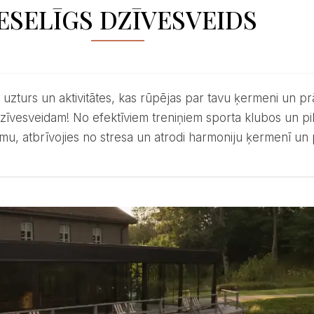
ESELĪGS DZĪVESVEIDS
dzīvesveidam! No efektīviem treniņiem sporta klubos un p
rmu, atbrīvojies no stresa un atrodi harmoniju ķermenī un 