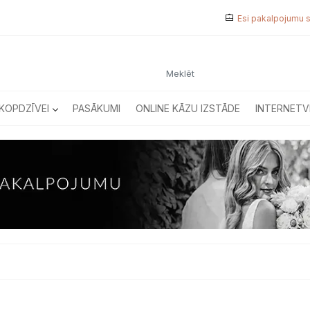
Esi pakalpojumu 
KOPDZĪVEI
PASĀKUMI
ONLINE KĀZU IZSTĀDE
INTERNETV