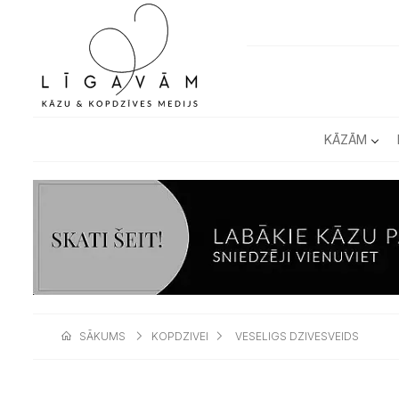
KĀZĀM
SĀKUMS
KOPDZIVEI
VESELIGS DZIVESVEIDS