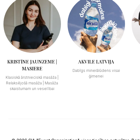
KRISTĪNE JAUNZEME |
AKVILE LATVIJA
MASIERE
Dabīgs minerālūdens visai
ģimenei
Klasiskā ārstnieciskā masāža |
Relaksējošā masāža | Masāža
skaistumam un veselībai