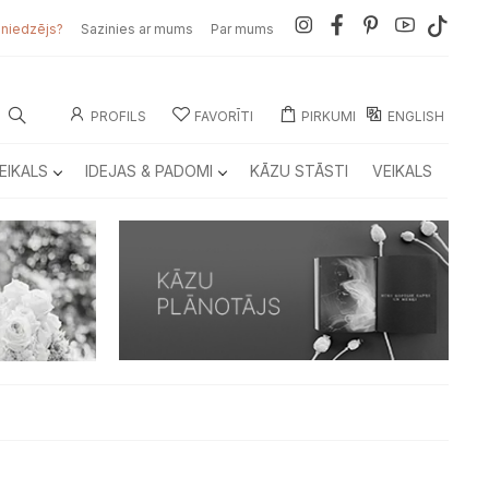
sniedzējs?
Sazinies ar mums
Par mums
PROFILS
FAVORĪTI
PIRKUMI
ENGLISH
EIKALS
IDEJAS & PADOMI
KĀZU STĀSTI
VEIKALS