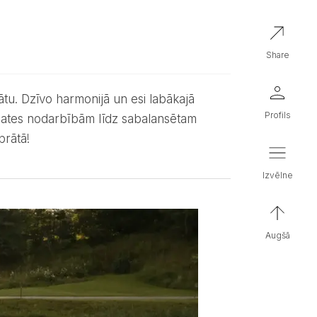
share
profils
ilates nodarbībām līdz sabalansētam
prātā!
izvēlne
augšā