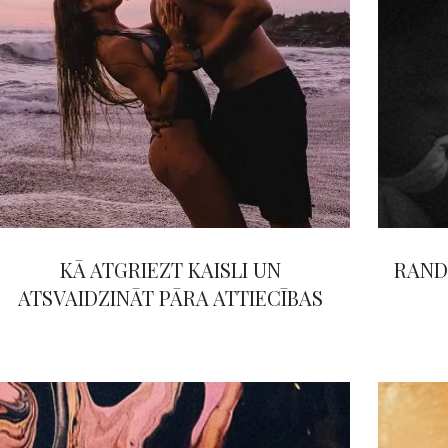
KĀ ATGRIEZT KAISLI UN
RAND
ATSVAIDZINĀT PĀRA ATTIECĪBAS