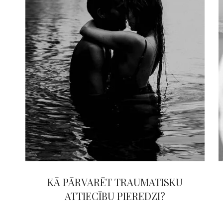
KĀ PĀRVARĒT TRAUMATISKU
ATTIECĪBU PIEREDZI?