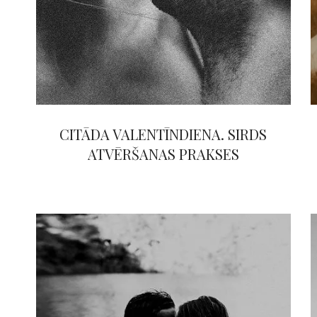
CITĀDA VALENTĪNDIENA. SIRDS
ATVĒRŠANAS PRAKSES