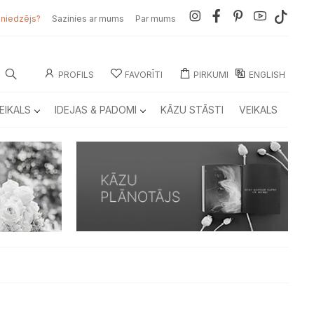
sniedzējs?
Sazinies ar mums
Par mums
PROFILS
FAVORĪTI
PIRKUMI
ENGLISH
EIKALS
IDEJAS & PADOMI
KĀZU STĀSTI
VEIKALS