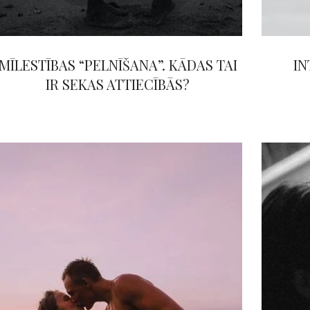
MĪLESTĪBAS “PELNĪŠANA”. KĀDAS TAI
IN
IR SEKAS ATTIECĪBĀS?