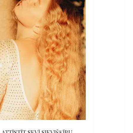
 ATTĪSTĪT SEVĪ SIEVIŠĶĪBU