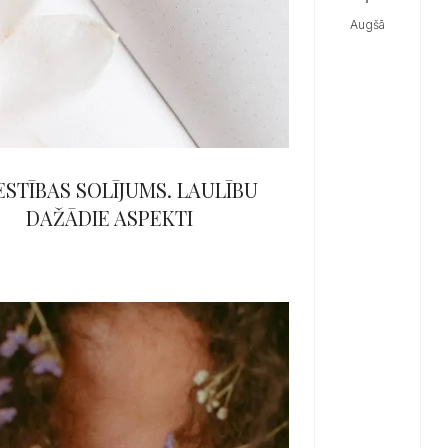
augšā
ESTĪBAS SOLĪJUMS. LAULĪBU
DAŽĀDIE ASPEKTI