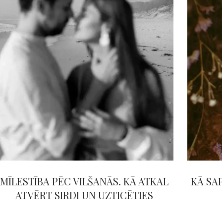
MĪLESTĪBA PĒC VILŠANĀS. KĀ ATKAL
KĀ SA
ATVĒRT SIRDI UN UZTICĒTIES