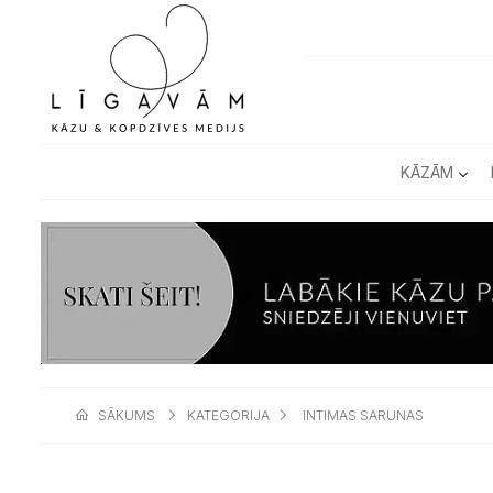
KĀZĀM
SĀKUMS
KATEGORIJA
INTIMAS SARUNAS