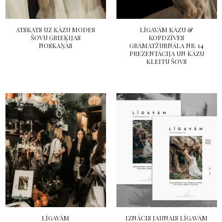
ATSKATS UZ KĀZU MODES
LĪGAVĀM KĀZU &
ŠOVU GRIEĶIJAS
KOPDZĪVES
NOSKAŅĀS
GRĀMATŽURNĀLA NR. 14
PREZENTĀCIJA UN KĀZU
KLEITU ŠOVS
LĪGAVĀM
IZNĀCIS JAUNAIS LĪGAVĀM