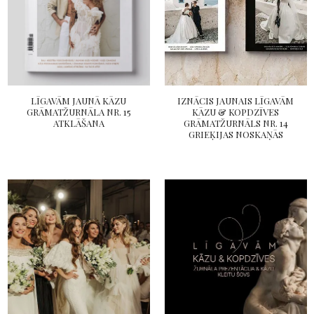
LĪGAVĀM JAUNĀ KĀZU
IZNĀCIS JAUNAIS LĪGAVĀM
GRĀMATŽURNĀLA NR. 15
KĀZU & KOPDZĪVES
ATKLĀŠANA
GRĀMATŽURNĀLS NR. 14
GRIEĶIJAS NOSKAŅĀS