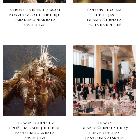
MIRDZOT ZELTĀ, LĪGAVĀM
IZNĀCIS LĪGAVĀM
NOSVIN 10 GADU JUBILEJU
JUBILEJAS
PASĀKUMĀ “SAKRĀLĀ
GRĀMATŽURNĀLA
SAVIENĪBA”
IZDEVUMS NR. 18!
LĪGAVĀM AICINA UZ
LĪGAVĀM
SPOŽO 10 GADU JUBILEJAS
GRĀMATŽURNĀLA NR. 17
PASĀKUMU SAKRĀLĀ
PREZENTĀCIJAS
SAVIENĪBA
PASĀKUMA ATSKATS