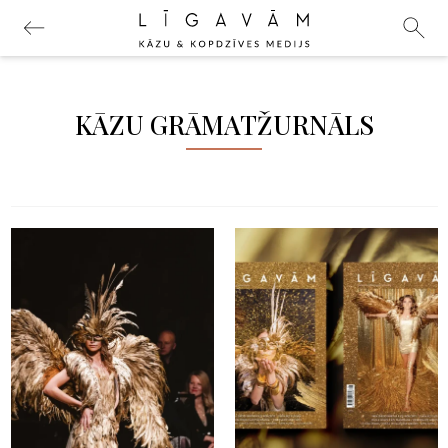
KĀZU GRĀMATŽURNĀLS