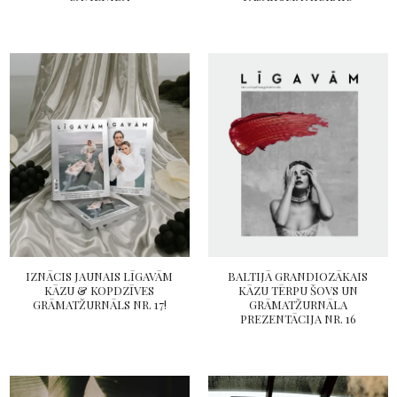
IZNĀCIS JAUNAIS LĪGAVĀM
BALTIJĀ GRANDIOZĀKAIS
KĀZU & KOPDZĪVES
KĀZU TĒRPU ŠOVS UN
GRĀMATŽURNĀLS NR. 17!
GRĀMATŽURNĀLA
PREZENTĀCIJA NR. 16