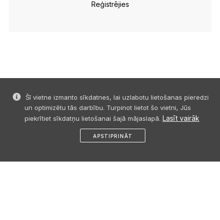
Reģistrējies
Šī vietne izmanto sīkdatnes, lai uzlabotu lietošanas pieredzi
un optimizētu tās darbību. Turpinot lietot šo vietni, Jūs
Lasīt vairāk
piekrītiet sīkdatņu lietošanai šajā mājaslapā.
APSTIPRINĀT
sākums
dalies
ziņa
profils
izvēlne
© 2026 SIA "Event Organization" visas tiesības paturētas. Bez