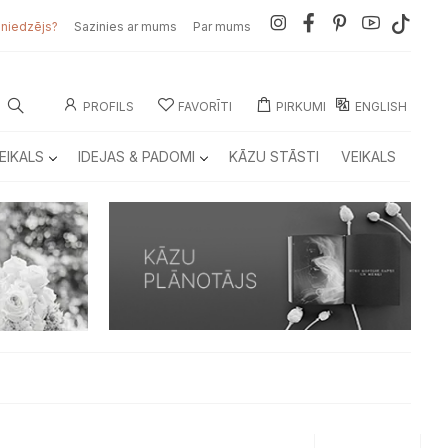
sniedzējs?
Sazinies ar mums
Par mums
PROFILS
FAVORĪTI
PIRKUMI
ENGLISH
EIKALS
IDEJAS & PADOMI
KĀZU STĀSTI
VEIKALS