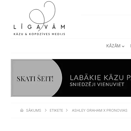
KĀZĀM
SĀKUMS
ETIKETE
ASHLEY GRAHAM X PRONOVIAS