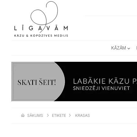
KĀZĀM
SĀKUMS
ETIKETE
KRASAS