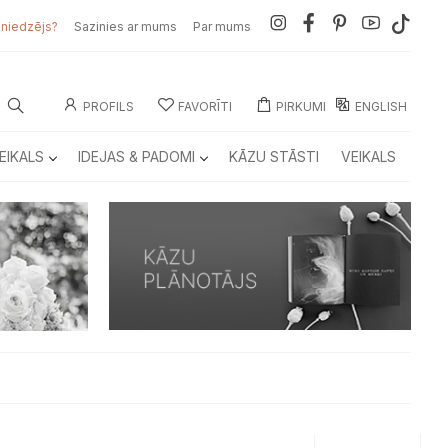
sniedzējs?
Sazinies ar mums
Par mums
PROFILS
FAVORĪTI
PIRKUMI
ENGLISH
EIKALS
IDEJAS & PADOMI
KĀZU STĀSTI
VEIKALS