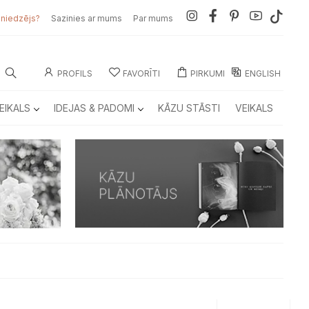
sniedzējs?
Sazinies ar mums
Par mums
PROFILS
FAVORĪTI
PIRKUMI
ENGLISH
EIKALS
IDEJAS & PADOMI
KĀZU STĀSTI
VEIKALS