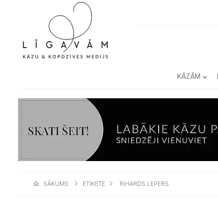
KĀZĀM
SĀKUMS
ETIKETE
RIHARDS LEPERS