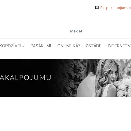
Esi pakalpojumu 
KOPDZĪVEI
PASĀKUMI
ONLINE KĀZU IZSTĀDE
INTERNETV