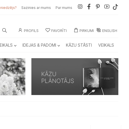
sniedzējs?
Sazinies ar mums
Par mums
PROFILS
FAVORĪTI
PIRKUMI
ENGLISH
EIKALS
IDEJAS & PADOMI
KĀZU STĀSTI
VEIKALS