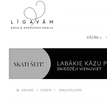
KĀZĀM
SĀKUMS
ETIKETE
SPAHOTELEZERI