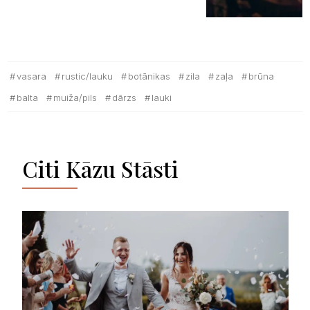
vasara
rustic/lauku
botānikas
zila
zaļa
brūna
balta
muiža/pils
dārzs
lauki
Citi Kāzu Stāsti