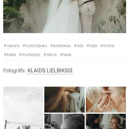
vasara
rustic/lauku
botānikas
zila
zaļa
brūna
balta
muiža/pils
dārzs
lauki
Fotogrāfs:
KLAIDS LIELBIKSIS