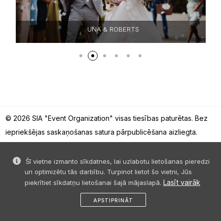
UNA & ROBERTS
© 2026 SIA "Event Organization" visas tiesības paturētas. Bez
iepriekšējas saskaņošanas satura pārpublicēšana aizliegta.
Šī vietne izmanto sīkdatnes, lai uzlabotu lietošanas pieredzi
un optimizētu tās darbību. Turpinot lietot šo vietni, Jūs
Lasīt vairāk
piekrītiet sīkdatņu lietošanai šajā mājaslapā.
APSTIPRINĀT
patīk
dalies
filter
profils
izvēlne