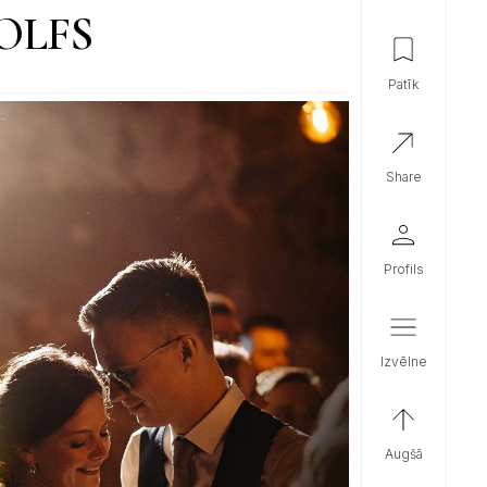
OLFS
patīk
share
profils
izvēlne
augšā