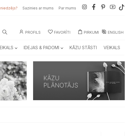
sniedzējs?
Sazinies ar mums
Par mums
PROFILS
FAVORĪTI
PIRKUMI
ENGLISH
EIKALS
IDEJAS & PADOMI
KĀZU STĀSTI
VEIKALS