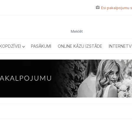
Esi pakalpojumu 
KOPDZĪVEI
PASĀKUMI
ONLINE KĀZU IZSTĀDE
INTERNETV