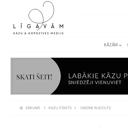
KĀZĀM
SĀKUMS
KAZU STASTS
UNDINE RUDOLFS