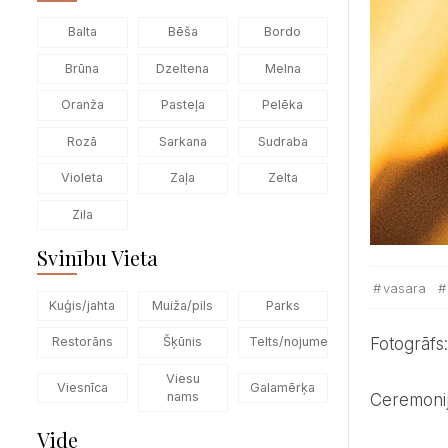
Balta
Bēša
Bordo
Brūna
Dzeltena
Melna
Oranža
Pasteļa
Pelēka
Rozā
Sarkana
Sudraba
Violeta
Zaļa
Zelta
Zila
Svinību Vieta
vasara
Kuģis/jahta
Muiža/pils
Parks
Fotogrāfs
Restorāns
Šķūnis
Telts/nojume
Viesu
Viesnīca
Galamērķa
nams
Ceremoni
Vide