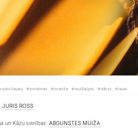
rustic/lauku
bohēmas
oranža
muiža/pils
dārzs
lauki
:
JURIS ROSS
ja un Kāzu svinības:
ABGUNSTES MUIŽA