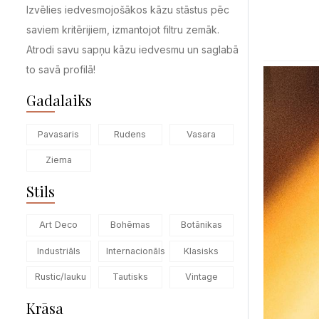
Izvēlies iedvesmojošākos kāzu stāstus pēc
saviem kritērijiem, izmantojot filtru zemāk.
Atrodi savu sapņu kāzu iedvesmu un saglabā
to savā profilā!
Gadalaiks
Pavasaris
Rudens
Vasara
Ziema
Stils
Art Deco
Bohēmas
Botānikas
Industriāls
Internacionāls
Klasisks
Rustic/lauku
Tautisks
Vintage
Krāsa