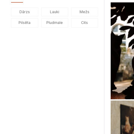
Dārzs
Lauki
Mežs
Pilsēta
Pludmale
Cits