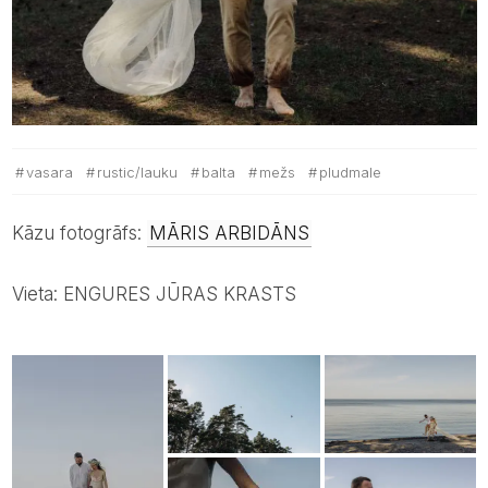
vasara
rustic/lauku
balta
mežs
pludmale
Kāzu fotogrāfs:
MĀRIS ARBIDĀNS
Vieta: ENGURES JŪRAS KRASTS