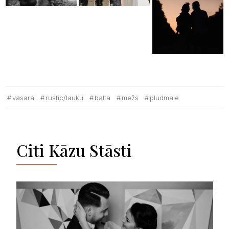
vasara
rustic/lauku
balta
mežs
pludmale
Citi Kāzu Stāsti