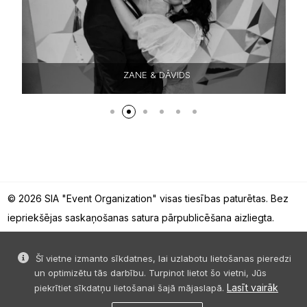
ZANE & DĀVIDS
© 2026 SIA "Event Organization" visas tiesības paturētas. Bez
iepriekšējas saskaņošanas satura pārpublicēšana aizliegta.
Šī vietne izmanto sīkdatnes, lai uzlabotu lietošanas pieredzi
un optimizētu tās darbību. Turpinot lietot šo vietni, Jūs
Lasīt vairāk
piekrītiet sīkdatņu lietošanai šajā mājaslapā.