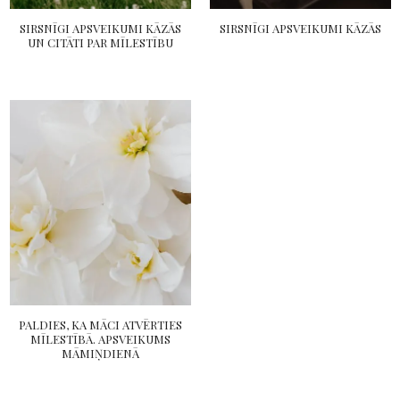
SIRSNĪGI APSVEIKUMI KĀZĀS
SIRSNĪGI APSVEIKUMI KĀZĀS
UN CITĀTI PAR MĪLESTĪBU
PALDIES, KA MĀCI ATVĒRTIES
MĪLESTĪBĀ. APSVEIKUMS
MĀMIŅDIENĀ