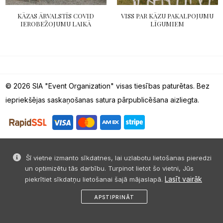
KĀZAS ĀRVALSTĪS COVID
VISS PAR KĀZU PAKALPOJUMU
IEROBEŽOJUMU LAIKĀ
LĪGUMIEM
© 2026 SIA "Event Organization" visas tiesības paturētas. Bez
iepriekšējas saskaņošanas satura pārpublicēšana aizliegta.
Šī vietne izmanto sīkdatnes, lai uzlabotu lietošanas pieredzi
un optimizētu tās darbību. Turpinot lietot šo vietni, Jūs
Lasīt vairāk
piekrītiet sīkdatņu lietošanai šajā mājaslapā.
APSTIPRINĀT
sākums
dalies
ziņa
profils
izvēlne