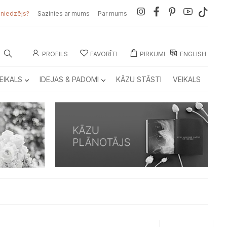
sniedzējs?
Sazinies ar mums
Par mums
PROFILS
FAVORĪTI
PIRKUMI
ENGLISH
EIKALS
IDEJAS & PADOMI
KĀZU STĀSTI
VEIKALS