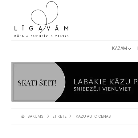
KĀZĀM
SĀKUMS
ETIKETE
KAZU AUTO CENAS