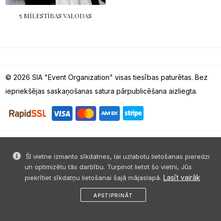
5 MĪLESTĪBAS VALODAS
© 2026 SIA "Event Organization" visas tiesības paturētas. Bez
iepriekšējas saskaņošanas satura pārpublicēšana aizliegta.
Šī vietne izmanto sīkdatnes, lai uzlabotu lietošanas pieredzi
un optimizētu tās darbību. Turpinot lietot šo vietni, Jūs
Lasīt vairāk
piekrītiet sīkdatņu lietošanai šajā mājaslapā.
APSTIPRINĀT
sākums
dalies
ziņa
profils
izvēlne