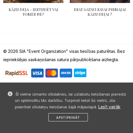
KĀZU DEJA – IESTUDĒT VAI
ESAT GATAVI SAVAI PIRMAJAI
TOMĒR NĒ?
KĀZU DEJAI ?
© 2026 SIA "Event Organization" visas tiesības paturētas. Bez
iepriekšējas saskaņošanas satura pārpublicēšana aizliegta.
Šī vietne izmanto sīkdatnes, lai uzlabotu lietošanas pieredzi
un optimizētu tās darbību. Turpinot lietot šo vietni, Jūs
Lasīt vairāk
piekrītiet sīkdatņu lietošanai šajā mājaslapā.
APSTIPRINĀT
sākums
dalies
ziņa
profils
izvēlne