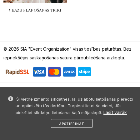
5 KĀZU PLĀNOŠANAS TRIKI
© 2026 SIA "Event Organization" visas tiesības paturētas. Bez
iepriekšējas saskaņošanas satura pārpublicēšana aizliegta.
Šī vietne izmanto sīkdatnes, lai uzlabotu lietošanas pieredzi
un optimizētu tās darbību. Turpinot lietot šo vietni, Jūs
Lasīt vairāk
piekrītiet sīkdatņu lietošanai šajā mājaslapā.
APSTIPRINĀT
sākums
dalies
ziņa
profils
izvēlne