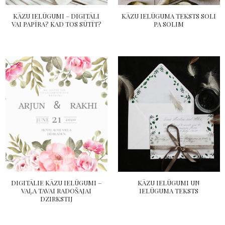
KĀZU IELŪGUMI – DIGITĀLI
KĀZU IELŪGUMA TEKSTS SOLI
VAI PAPĪRA? KAD TOS SŪTĪT?
PA SOLIM
DIGITĀLIE KĀZU IELŪGUMI –
KĀZU IELŪGUMI UN
VAĻA TAVAI RADOŠAJAI
IELŪGUMA TEKSTS
DZIRKSTIJ