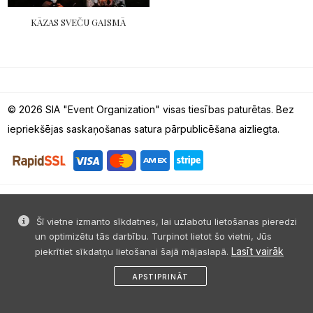
KĀZAS SVEČU GAISMĀ
© 2026 SIA "Event Organization" visas tiesības paturētas. Bez
iepriekšējas saskaņošanas satura pārpublicēšana aizliegta.
Šī vietne izmanto sīkdatnes, lai uzlabotu lietošanas pieredzi
un optimizētu tās darbību. Turpinot lietot šo vietni, Jūs
Lasīt vairāk
piekrītiet sīkdatņu lietošanai šajā mājaslapā.
APSTIPRINĀT
sākums
dalies
ziņa
profils
izvēlne