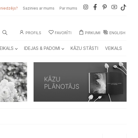
sniedzējs?
Sazinies ar mums
Par mums
PROFILS
FAVORĪTI
PIRKUMI
ENGLISH
EIKALS
IDEJAS & PADOMI
KĀZU STĀSTI
VEIKALS