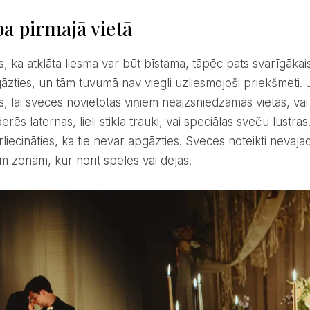
a pirmajā vietā
zties, un tām tuvumā nav viegli uzliesmojoši priekšmeti. J
, lai sveces novietotas viņiem neaizsniedzamās vietās, vai 
rēs laternas, lieli stikla trauki, vai speciālas sveču lustr
rliecināties, ka tie nevar apgāzties. Sveces noteikti nevaj
m zonām, kur norit spēles vai dejas.