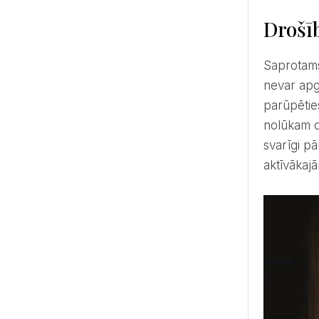
Drošīb
Saprotams, ka atklāta liesma var būt bīstama, tāpēc pats svarīgākais ir pārliecināties, ka sveces ir stabilas,
nevar apgā
parūpēties
nolūkam de
svarīgi pā
aktīvākajā