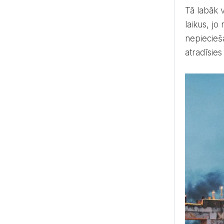
Tā labāk varēsi saprast katrā telpas zonā paredzētās aktivitātes. Sveču izvietojumu vēlams ieplānot jau
laikus, jo
nepiecieša
atradīsies