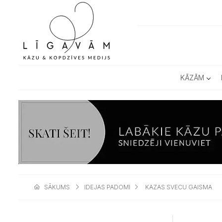
KĀZĀM
SĀKUMS
IDEJAS PADOMI
KAZAS SVECU GAISMA