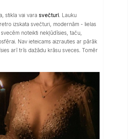
a, stikla vai vara
svečturi
. Lauku
etro izskata svečturi, modernām - lielas
 svecēm noteikti nekļūdīsies, taču,
osfērai. Nav ieteicams aizrauties ar pārāk
tīsies arī trīs dažādu krāsu sveces. Tomēr