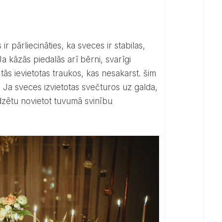
a kāzās piedalās arī bērni, svarīgi
tās ievietotas traukos, kas nesakarst. šim
as. Ja sveces izvietotas svečturos uz galda,
adzētu novietot tuvumā svinību