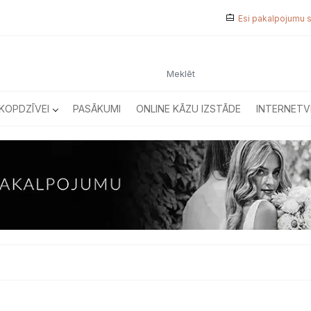
Esi pakalpojumu 
KOPDZĪVEI
PASĀKUMI
ONLINE KĀZU IZSTĀDE
INTERNETV