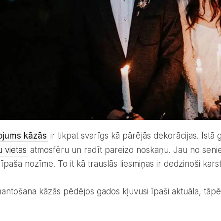
ojums kāzās
ir tikpat svarīgs kā pārējās dekorācijas. Īstā 
u vietas
atmosfēru un radīt pareizo noskaņu. Jau no seni
īpaša nozīme. To it kā trauslās liesmiņas ir dedzinoši kars
mantošana kāzās pēdējos gados kļuvusi īpaši aktuāla, tāpē