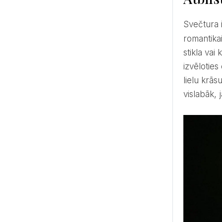
Svečtura 
romantika
stikla vai
izvēloties
lielu krās
vislabāk, 