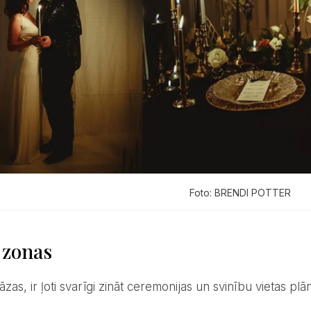
Foto: BRENDI POTTER
 zonas
kāzas, ir ļoti svarīgi zināt ceremonijas un svinību vietas plā