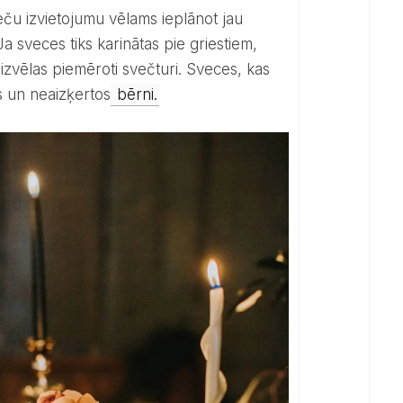
Ja sveces tiks karinātas pie griestiem,
āizvēlas piemēroti svečturi. Sveces, kas
as un neaizķertos
bērni.