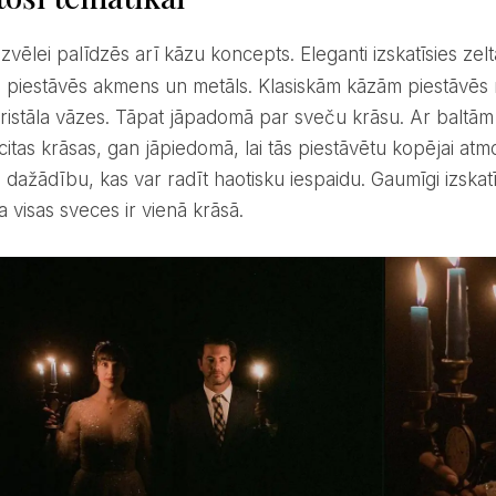
izvēlei palīdzēs arī kāzu koncepts. Eleganti izskatīsies zelt
i piestāvēs akmens un metāls. Klasiskām kāzām piestāvēs r
 kristāla vāzes. Tāpat jāpadomā par sveču krāsu. Ar baltām
 citas krāsas, gan jāpiedomā, lai tās piestāvētu kopējai atm
u dažādību, kas var radīt haotisku iespaidu. Gaumīgi izska
ja visas sveces ir vienā krāsā.