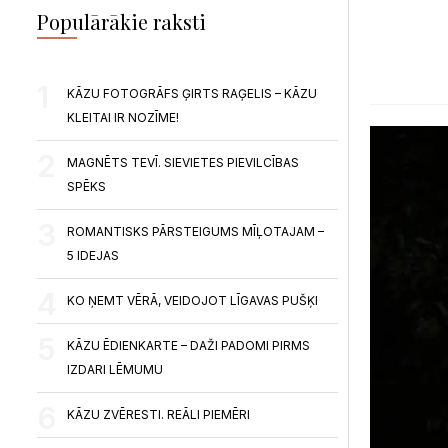
Populārākie raksti
KĀZU FOTOGRĀFS ĢIRTS RAĢELIS – KĀZU
KLEITAI IR NOZĪME!
MAGNĒTS TEVĪ. SIEVIETES PIEVILCĪBAS
SPĒKS
ROMANTISKS PĀRSTEIGUMS MĪĻOTAJAM –
5 IDEJAS
KO ŅEMT VĒRĀ, VEIDOJOT LĪGAVAS PUŠĶI
KĀZU ĒDIENKARTE – DAŽI PADOMI PIRMS
IZDARI LĒMUMU
KĀZU ZVĒRESTI. REĀLI PIEMĒRI