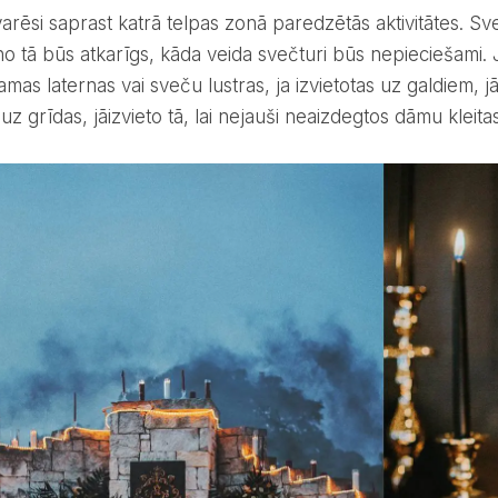
 no tā būs atkarīgs, kāda veida svečturi būs nepieciešami. 
mas laternas vai sveču lustras, ja izvietotas uz galdiem, j
 uz grīdas, jāizvieto tā, lai nejauši neaizdegtos dāmu kleit