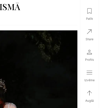
AISMĀ
patīk
share
profils
izvēlne
augšā