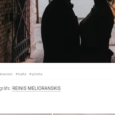
klasisks
balta
pilsēta
ogrāfs:
REINIS MELIORANSKIS