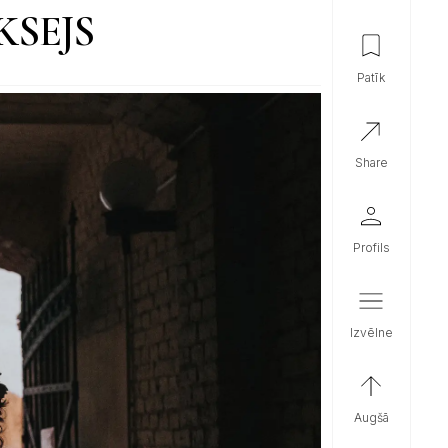
KSEJS
patīk
share
profils
izvēlne
augšā