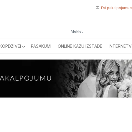
Esi pakalpojumu 
KOPDZĪVEI
PASĀKUMI
ONLINE KĀZU IZSTĀDE
INTERNETV