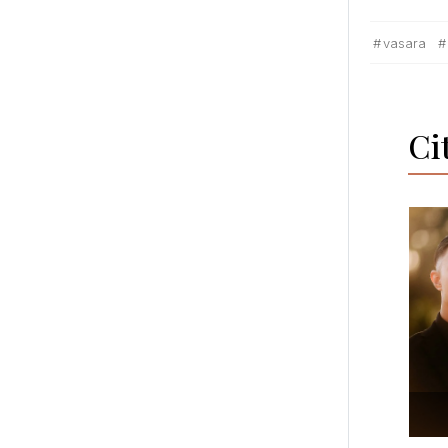
vasara
Ci
DANA & ANDREJS