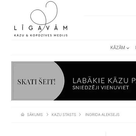
KĀZĀM
SĀKUMS
KAZU STASTS
INGRIDA ALEKSEJS