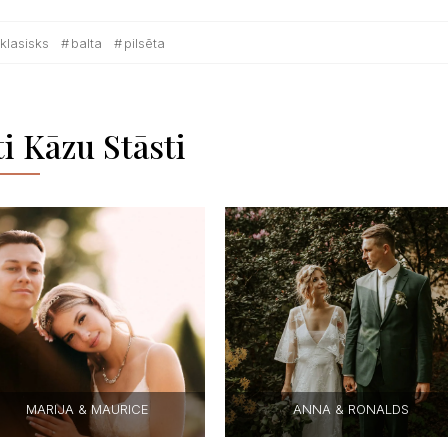
klasisks
balta
pilsēta
ti Kāzu Stāsti
MARIJA & MAURICE
ANNA & RONALDS