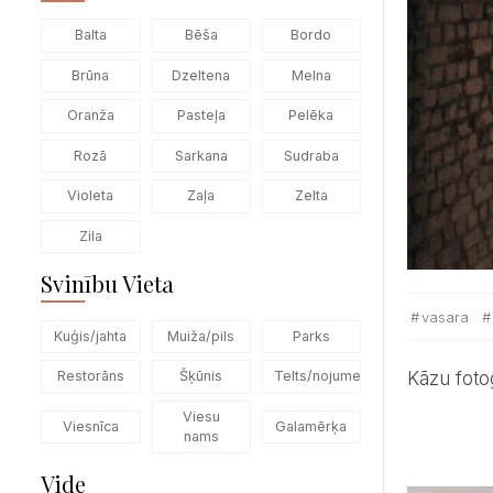
Balta
Bēša
Bordo
Brūna
Dzeltena
Melna
Oranža
Pasteļa
Pelēka
Rozā
Sarkana
Sudraba
Violeta
Zaļa
Zelta
Zila
Svinību Vieta
vasara
Kuģis/jahta
Muiža/pils
Parks
Kāzu fot
Restorāns
Šķūnis
Telts/nojume
Viesu
Viesnīca
Galamērķa
nams
Vide