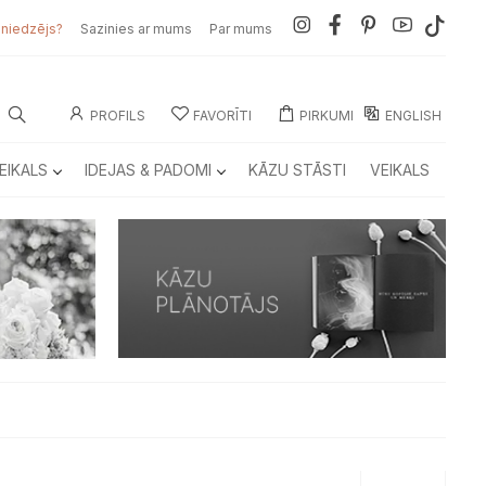
sniedzējs?
Sazinies ar mums
Par mums
PROFILS
FAVORĪTI
PIRKUMI
ENGLISH
EIKALS
IDEJAS & PADOMI
KĀZU STĀSTI
VEIKALS