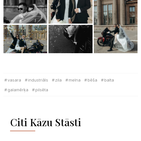
vasara
industriāls
zila
melna
bēša
balta
galamērķa
pilsēta
Citi Kāzu Stāsti