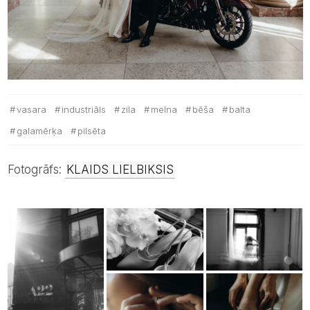
vasara
industriāls
zila
melna
bēša
balta
galamērķa
pilsēta
Fotogrāfs:
KLAIDS LIELBIKSIS