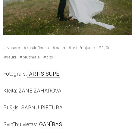
vasara
rustic/lauku
balta
telts/nojume
šķūnis
lauki
pludmale
cits
Fotogrāfs:
ARTIS SUPE
Kleita: ZANE ZAHAROVA
Pušķis: SAPŅU PIETURA
Svinību vietas:
GANĪBAS