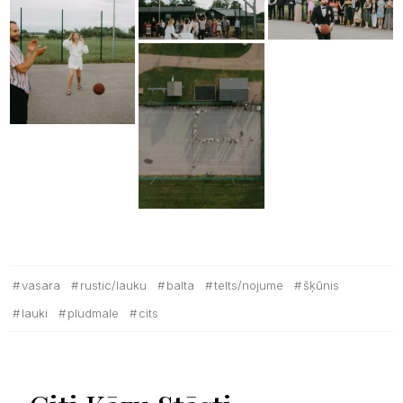
vasara
rustic/lauku
balta
telts/nojume
šķūnis
lauki
pludmale
cits