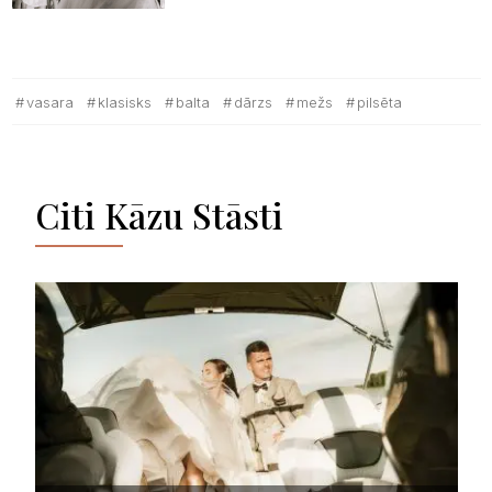
vasara
klasisks
balta
dārzs
mežs
pilsēta
Citi Kāzu Stāsti