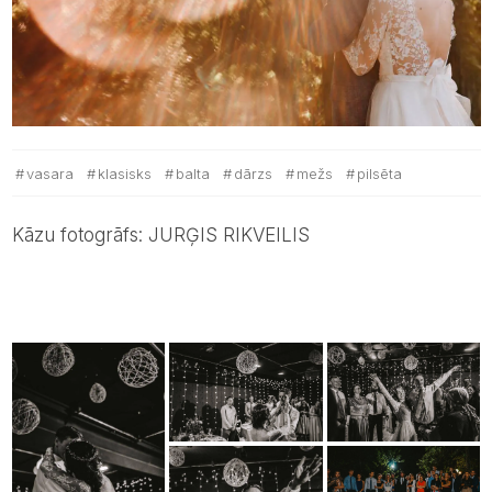
vasara
klasisks
balta
dārzs
mežs
pilsēta
Kāzu fotogrāfs: JURĢIS RIKVEILIS