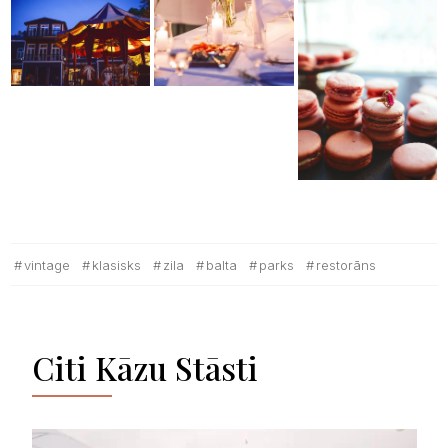
vintage
klasisks
zila
balta
parks
restorāns
Citi Kāzu Stāsti