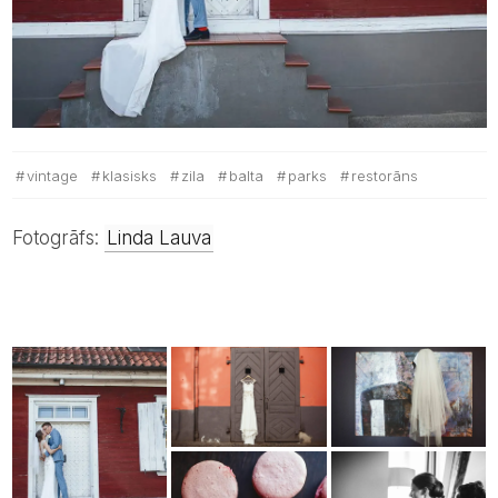
vintage
klasisks
zila
balta
parks
restorāns
Fotogrāfs:
Linda Lauva