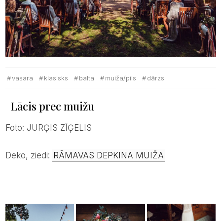
vasara
klasisks
balta
muiža/pils
dārzs
Lācis prec muižu
Foto: JURĢIS ZĪĢELIS
Deko, ziedi:
RĀMAVAS DEPKINA MUIŽA