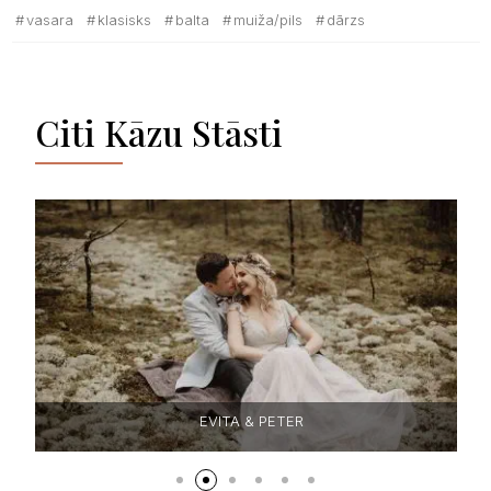
vasara
klasisks
balta
muiža/pils
dārzs
Citi Kāzu Stāsti
EVITA & PETER