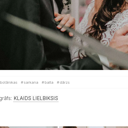
botānikas
sarkana
balta
dārzs
ogrāfs:
KLAIDS LIELBIKSIS