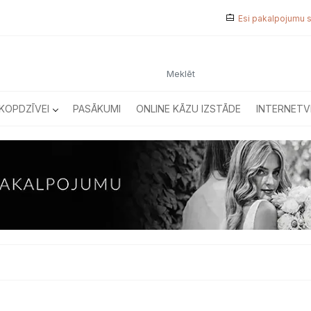
Esi pakalpojumu 
KOPDZĪVEI
PASĀKUMI
ONLINE KĀZU IZSTĀDE
INTERNETV