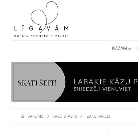
KĀZĀM
SĀKUMS
KAZU STASTS
ZANE KARLIS