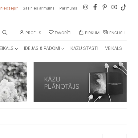
sniedzējs?
Sazinies ar mums
Par mums
PROFILS
FAVORĪTI
PIRKUMI
ENGLISH
EIKALS
IDEJAS & PADOMI
KĀZU STĀSTI
VEIKALS