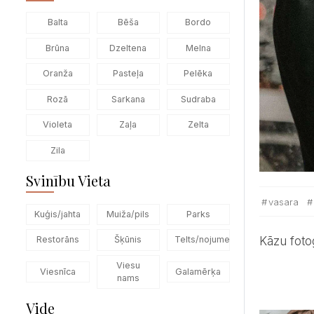
Balta
Bēša
Bordo
Brūna
Dzeltena
Melna
Oranža
Pasteļa
Pelēka
Rozā
Sarkana
Sudraba
Violeta
Zaļa
Zelta
Zila
Svinību Vieta
vasara
Kuģis/jahta
Muiža/pils
Parks
Kāzu fot
Restorāns
Šķūnis
Telts/nojume
Viesu
Viesnīca
Galamērķa
nams
Vide