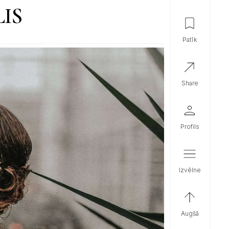
IS
patīk
share
profils
izvēlne
augšā