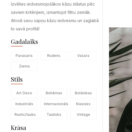
Izvēlies iedvesmojošākos kāzu stāstus pēc
saviem kritērijiem, izmantojot filtru zemāk.
Atrodi savu sapņu kāzu iedvesmu un saglabā
to savā profilā!
Gadalaiks
Pavasaris
Rudens
Vasara
Ziema
Stils
Art Deco
Bohēmas
Botānikas
Industriāls
Internacionāls
Klasisks
Rustic/lauku
Tautisks
Vintage
Krāsa