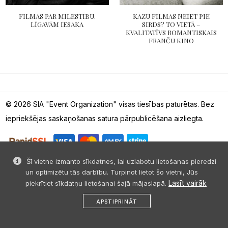
FILMAS PAR MĪLESTĪBU.
KĀZU FILMAS NEIET PIE
LĪGAVĀM IESAKA
SIRDS? TO VIETĀ –
KVALITATĪVS ROMANTISKAIS
FRANČU KINO
© 2026 SIA "Event Organization" visas tiesības paturētas. Bez
iepriekšējas saskaņošanas satura pārpublicēšana aizliegta.
Šī vietne izmanto sīkdatnes, lai uzlabotu lietošanas pieredzi
un optimizētu tās darbību. Turpinot lietot šo vietni, Jūs
Lasīt vairāk
piekrītiet sīkdatņu lietošanai šajā mājaslapā.
APSTIPRINĀT
sākums
dalies
ziņa
profils
izvēlne