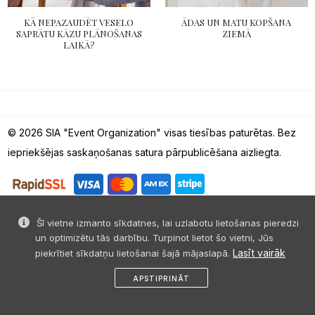
KĀ NEPAZAUDĒT VESELO
ĀDAS UN MATU KOPŠANA
SAPRĀTU KĀZU PLĀNOŠANAS
ZIEMĀ
LAIKĀ?
© 2026 SIA "Event Organization" visas tiesības paturētas. Bez
iepriekšējas saskaņošanas satura pārpublicēšana aizliegta.
Šī vietne izmanto sīkdatnes, lai uzlabotu lietošanas pieredzi
un optimizētu tās darbību. Turpinot lietot šo vietni, Jūs
Lasīt vairāk
piekrītiet sīkdatņu lietošanai šajā mājaslapā.
APSTIPRINĀT
sākums
dalies
ziņa
profils
izvēlne