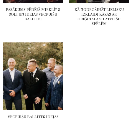
PASĀKUMS PĒDĒJĀ MIRKLĪ? 8
KĀ NODROŠINĀT LIELISKU
SOĻI UN IDEJAS VECPUIŠU
IZKLAIDI KĀZĀS AR
BALLĪTEI
ORIĢINĀLĀM LATVIEŠU
SPĒLĒM
VECPUIŠU BALLĪTES IDEJAS