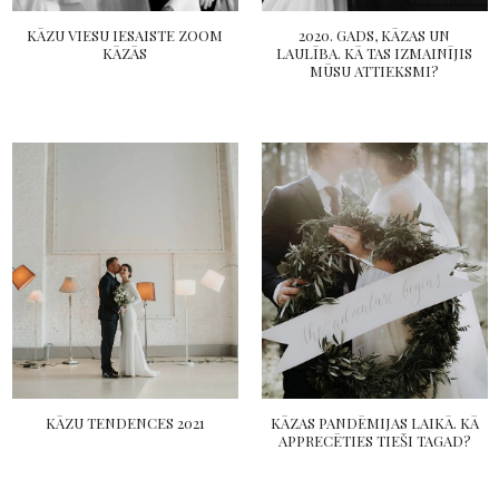
KĀZU VIESU IESAISTE ZOOM
2020. GADS, KĀZAS UN
KĀZĀS
LAULĪBA. KĀ TAS IZMAINĪJIS
MŪSU ATTIEKSMI?
KĀZU TENDENCES 2021
KĀZAS PANDĒMIJAS LAIKĀ. KĀ
APPRECĒTIES TIEŠI TAGAD?