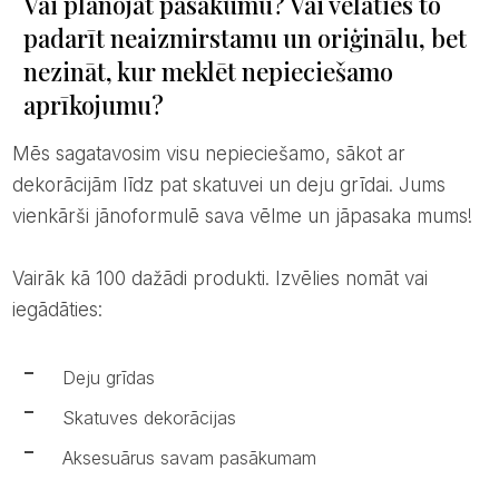
Vai plānojat pasākumu? Vai vēlaties to
padarīt neaizmirstamu un oriģinālu, bet
nezināt, kur meklēt nepieciešamo
aprīkojumu?
Mēs sagatavosim visu nepieciešamo, sākot ar
dekorācijām līdz pat skatuvei un deju grīdai. Jums
vienkārši jānoformulē sava vēlme un jāpasaka mums!
Vairāk kā 100 dažādi produkti. Izvēlies nomāt vai
iegādāties:
Deju grīdas
Skatuves dekorācijas
Aksesuārus savam pasākumam