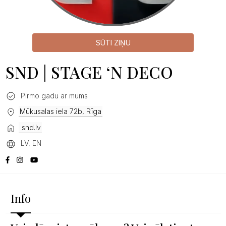
SŪTI ZIŅU
SND | STAGE ‘N DECO
Pirmo gadu ar mums
Mūkusalas iela 72b, Rīga
snd.lv
LV, EN
Info