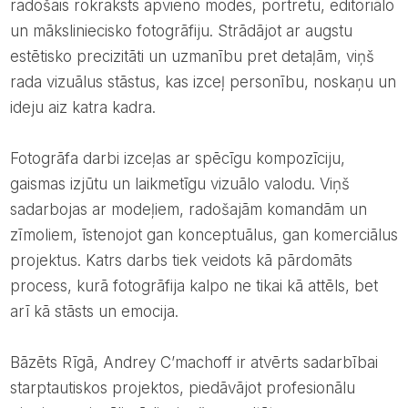
radošais rokraksts apvieno modes, portretu, editoriālo
un māksliniecisko fotogrāfiju. Strādājot ar augstu
estētisko precizitāti un uzmanību pret detaļām, viņš
rada vizuālus stāstus, kas izceļ personību, noskaņu un
ideju aiz katra kadra.
Fotogrāfa darbi izceļas ar spēcīgu kompozīciju,
gaismas izjūtu un laikmetīgu vizuālo valodu. Viņš
sadarbojas ar modeļiem, radošajām komandām un
zīmoliem, īstenojot gan konceptuālus, gan komerciālus
projektus. Katrs darbs tiek veidots kā pārdomāts
process, kurā fotogrāfija kalpo ne tikai kā attēls, bet
arī kā stāsts un emocija.
Bāzēts Rīgā, Andrey C’machoff ir atvērts sadarbībai
starptautiskos projektos, piedāvājot profesionālu