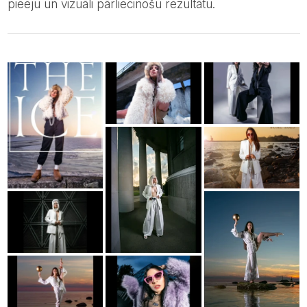
pieeju un vizuāli pārliecinošu rezultātu.