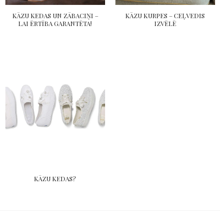
KĀZU KEDAS UN ZĀBACIŅI –
KĀZU KURPES – CEĻVEDIS
LAI ĒRTĪBA GARANTĒTA!
IZVĒLĒ
KĀZU KEDAS?