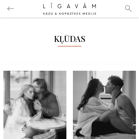
KĻŪDAS