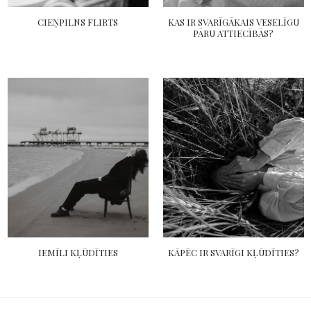
CIEŅPILNS FLIRTS
KAS IR SVARĪGĀKAIS VESELĪGU
PĀRU ATTIECĪBĀS?
IEMĪLI KĻŪDĪTIES
KĀPĒC IR SVARĪGI KĻŪDĪTIES?