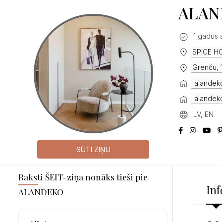
ALAN
1 gadus 
SPICE H
Grenču, 
alandek
alandeko
LV, EN
SŪTI ZIŅU
Raksti ŠEIT-ziņa nonāks tieši pie
Inf
ALANDEKO