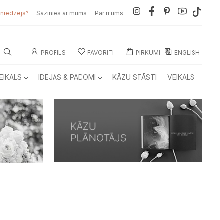
sniedzējs?
Sazinies ar mums
Par mums
PROFILS
FAVORĪTI
PIRKUMI
ENGLISH
EIKALS
IDEJAS & PADOMI
KĀZU STĀSTI
VEIKALS