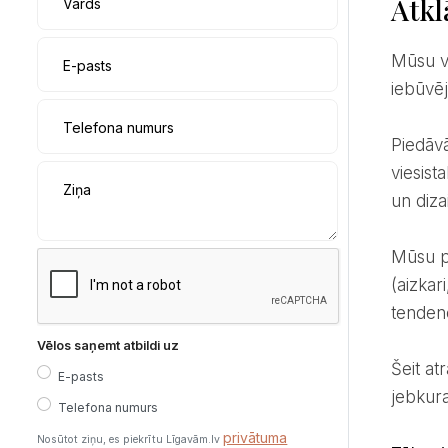
Atkl
Vārds
Mūsu veikalā jūs gaida viss nepieciešamais skaistam un funkcionālam mājoklim – no mēbelēm un
E-pasts
iebūvēj
Telefona numurs
Piedāvājam iebūvējamo mēbeļu projektēšanu un izgatavošanu pēc individuāla pasūtījuma – virtuvei,
viesist
Ziņa
un diz
Mūsu profesionālie dizaineri sniedz konsultācijas un palīdzēs izvēlēties piemērotāko logu noformējumu
(aizkar
tenden
Vēlos saņemt atbildi uz
Šeit atradīsiet arī augstas kvalitātes mājas tekstilu, elegantus traukus un rūpīgi atlasītas dāvanas
E-pasts
jebkur
Telefona numurs
privātuma
Nosūtot ziņu, es piekrītu Līgavām.lv