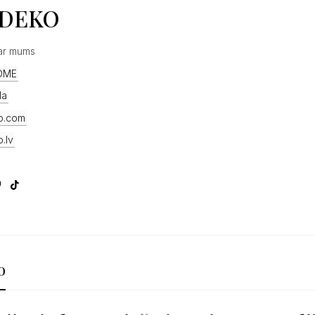
DEKO
ar mums
OME
1a
o.com
.lv
o