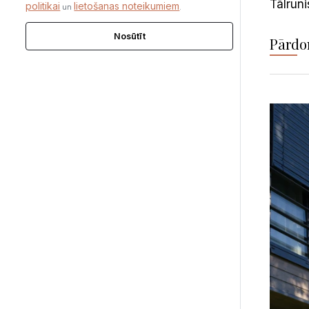
Tālruni
politikai
lietošanas noteikumiem
un
.
Nosūtīt
Pārdo