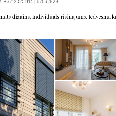
s:
+37120251114 | 67062929
māts dizains. Individuāls risinājums. Iedvesma k