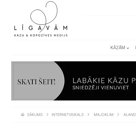
KĀZĀM
SĀKUMS
INTERNETVEIKALS
MAJOKLIM
ALAN