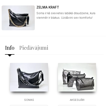
ZELMA KRAFT
Soma ir kā sievietes labākā draudzene, kura
vienmēr ir blakus. Uzdāvini sev komfortu!
Info
Piedāvājumi
SOMAS
AKSESUĀRI