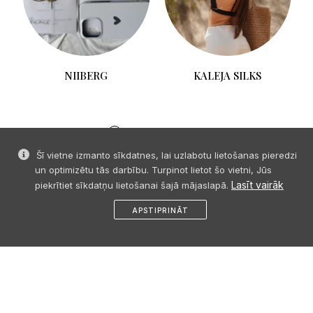
KALEJA SILKS
Šī vietne izmanto sīkdatnes, lai uzlabotu lietošanas pieredzi
un optimizētu tās darbību. Turpinot lietot šo vietni, Jūs
Lasīt vairāk
piekrītiet sīkdatņu lietošanai šajā mājaslapā.
APSTIPRINĀT
© 2026 SIA "Event Organization" visas tiesības paturētas. Bez
sākums
dalies
ziņa
profils
izvēlne
iepriekšējas saskaņošanas satura pārpublicēšana aizliegta.