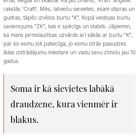
ērtai, vieglai un skaistai. Kā jau zināms, 'Kraft' angliski
rakstās 'Craft'. Mēs, latviešu sievietes, esam stipras un
gudras, tāpēc izvēlos burtu "K". Kopā veidojas burtu
savienojums "ZK", kas ir spēcīgs un stabils. Jāpiemin,
ka mans pirmslaulības uzvārds arī sākās ar burtu "K",
par ko esmu ļoti pateicīga, jo esmu otrās paaudzes
ādas izstrādājumu meistare un vadu savu zīmolu jau 10
gadus.
Soma ir kā sievietes labākā
draudzene, kura vienmēr ir
blakus.