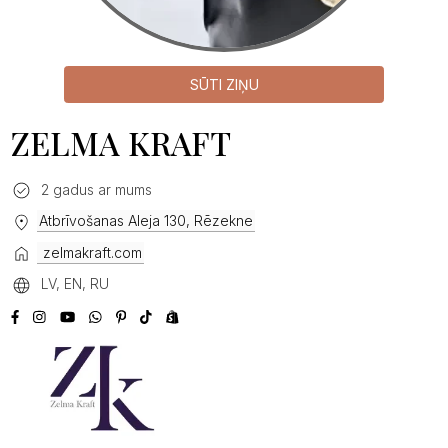
SŪTI ZIŅU
ZELMA KRAFT
2 gadus ar mums
Atbrīvošanas Aleja 130, Rēzekne
zelmakraft.com
LV, EN, RU