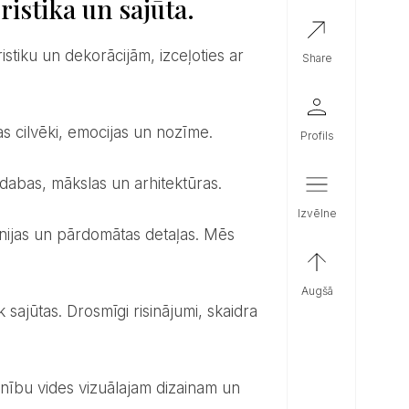
ristika un sajūta.
share
ekas cilvēki, emocijas un nozīme.
profils
 dabas, mākslas un arhitektūras.
izvēlne
augšā