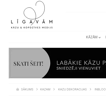
KĀZĀM
SĀKUMS
KAZAM
KAZU DEKORACIJAS
INBLOO