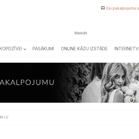
Esi pakalpojumu 
KOPDZĪVEI
PASĀKUMI
ONLINE KĀZU IZSTĀDE
INTERNETV
M LV