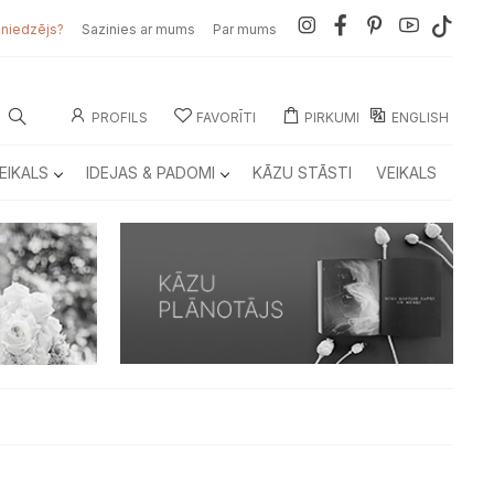
sniedzējs?
Sazinies ar mums
Par mums
PROFILS
FAVORĪTI
PIRKUMI
ENGLISH
EIKALS
IDEJAS & PADOMI
KĀZU STĀSTI
VEIKALS