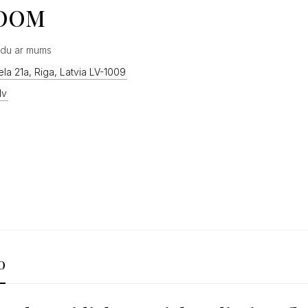
OOM
du ar mums
la 21a, Riga, Latvia LV-1009
lv
o