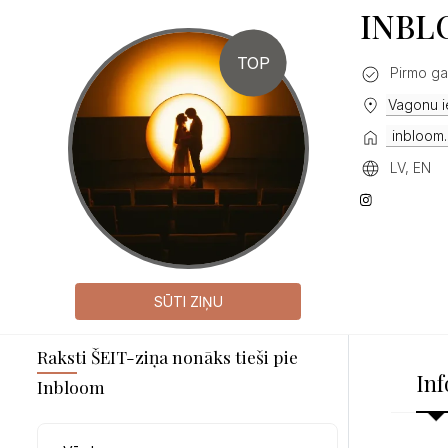
INBL
TOP
Pirmo ga
Vagonu ie
inbloom.
LV, EN
SŪTI ZIŅU
Raksti ŠEIT-ziņa nonāks tieši pie
Inf
Inbloom