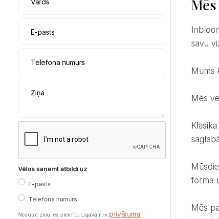
Mēs 
Vārds
Inbloom komanda ir ar vairāk nekā 10 gadu pieredzi darbā ar floristiku un dekorācijām, izceļoties ar
E-pasts
savu vi
Telefona numurs
Mums 
Ziņa
Mēs v
Klasika mums nozīmē mieru un pārliecību. Maigas krāsas, tīras līnijas un pārdomātas detaļas. Mēs
saglabā
Mūsdienīgas/modernas kāzas ir brīvība. Mazāk noteikumu, vairāk sajūtas. Drosmīgi risinājumi, skaidra
Vēlos saņemt atbildi uz
forma u
E-pasts
Telefona numurs
Mēs parūpējamies par visu — no ziediem un dekorācijām līdz svinību vides vizuālajam dizainam un
privātuma
Nosūtot ziņu, es piekrītu Līgavām.lv