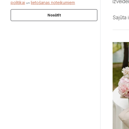
izveide
politikai
lietošanas noteikumiem
un
.
Nosūtīt
Sajūta