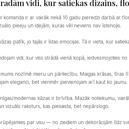
radām vidi, kur satiekas dizains, flo
zuālo pieeju un idejām, kuras vēl neviens nav īstenojis.
kāzas patīk, jo tajās ir īstas emocijas. Tā ir vieta, kur sati
eidojam vidi, kur viss strādā vienā kopā, iedvesmojoties no
jam eleganci, bet vienmēr pievienojam arī kaut ko jaunu.
n vizuāls raksturs, kas piesaista, bet nepārslogo.