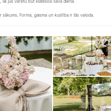
i, lai jūs varētu būt klātesoši savā dienā.
 ir sākums. Forma, gaisma un kustība ir tās valoda.