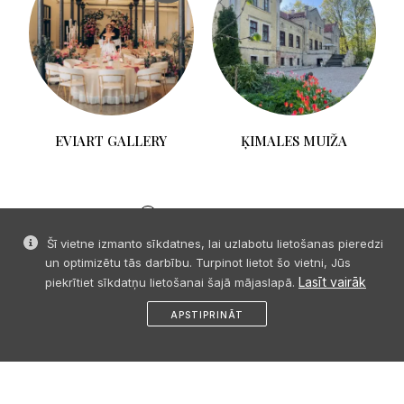
A
EVIART GALLERY
ĶIMALES MUIŽA
Šī vietne izmanto sīkdatnes, lai uzlabotu lietošanas pieredzi
un optimizētu tās darbību. Turpinot lietot šo vietni, Jūs
Lasīt vairāk
piekrītiet sīkdatņu lietošanai šajā mājaslapā.
APSTIPRINĀT
© 2026 SIA "Event Organization" visas tiesības paturētas. Bez
sākums
dalies
ziņa
profils
izvēlne
iepriekšējas saskaņošanas satura pārpublicēšana aizliegta.