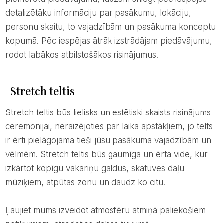
detalizētāku informāciju par pasākumu, lokāciju,
personu skaitu, to vajadzībām un pasākuma konceptu
kopumā. Pēc iespējas ātrāk izstrādājam piedāvājumu,
rodot labākos atbilstošākos risinājumus.
Stretch teltis
Stretch teltis būs lielisks un estētiski skaists risinājums
ceremonijai, neraizējoties par laika apstākļiem, jo telts
ir ērti pielāgojama tieši jūsu pasākuma vajadzībām un
vēlmēm. Stretch teltis būs gaumīga un ērta vide, kur
izkārtot kopīgu vakariņu galdus, skatuves daļu
mūziķiem, atpūtas zonu un daudz ko citu.
Ļaujiet mums izveidot atmosfēru atmiņā paliekošiem