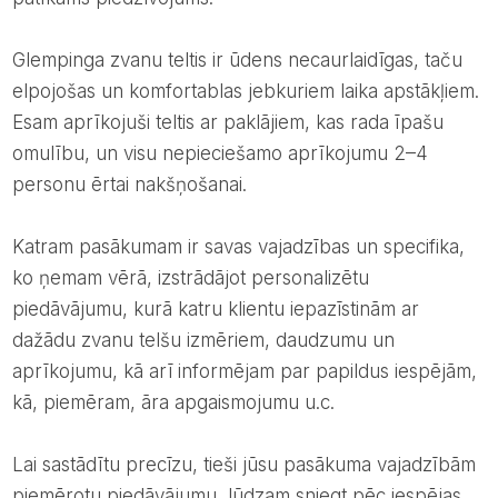
Glempinga zvanu teltis ir ūdens necaurlaidīgas, taču
elpojošas un komfortablas jebkuriem laika apstākļiem.
Esam aprīkojuši teltis ar paklājiem, kas rada īpašu
omulību, un visu nepieciešamo aprīkojumu 2–4
personu ērtai nakšņošanai.
Katram pasākumam ir savas vajadzības un specifika,
ko ņemam vērā, izstrādājot personalizētu
piedāvājumu, kurā katru klientu iepazīstinām ar
dažādu zvanu telšu izmēriem, daudzumu un
aprīkojumu, kā arī informējam par papildus iespējām,
kā, piemēram, āra apgaismojumu u.c.
Lai sastādītu precīzu, tieši jūsu pasākuma vajadzībām
piemērotu piedāvājumu, lūdzam sniegt pēc iespējas