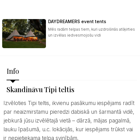
DAYDREAMERS event tents
Mēs radām telpas tiem, kuri uzdrošinās atšķirties
un izvēlas iedvesmojošu vidi
Info
Skandināvu Tipi teltis
Izvēloties Tipi teltis, ikvienu pasākumu iespējams radīt
par neaizmirstamu pieredzi dabiskā un šarmantā vidē,
jebkurā jūsu izvēlētajā vietā – dārzā, mājas pagalmā,
lauku īpašumā, u.c. lokācijās, kur iespējams trūkst vai
ir nepietiekama telpa svinībām.