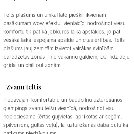
Telts plašums un unikalitāte piešķir ikvienam
pasākumam wow efektu, vienlaicīgi nodrošinot viesu
komfortu tik pat kā jebkuros laika apstākļos, jo pat
vēsākā laikā iespējama apsilde un citas ērtības. Telts
plašums ļauj zem tām izvietot vairākas svinībām
paredzētas zonas – no vakariņu galdiem, DJ, līdz deju
grīdai un chill out zonām.
Zvanu teltis
Piedāvājam komfortablu un baudpilnu uzturēšanos
glempinga zvanu telšu viesnīcā, nodrošinot visu
nepieciešamo (ērtas guļvietas, aprīkotas ar segām,
spilveniem, gultas veļu), lai uzturēšanās dabā būtu kā
patīkams piedzīvojums.