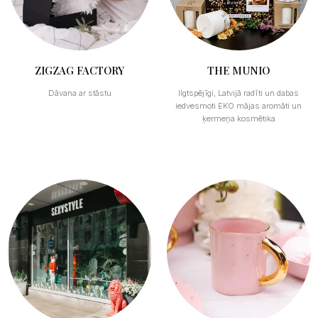
ZIGZAG FACTORY
THE MUNIO
Dāvana ar stāstu
Ilgtspējīgi, Latvijā radīti un dabas
iedvesmoti EKO mājas aromāti un
ķermeņa kosmētika