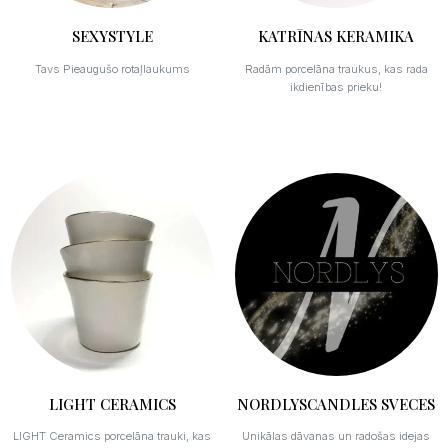
SEXYSTYLE
KATRĪNAS KERAMIKA
Tavs Pieaugušo rotaļlaukums
Radām porcelāna traukus, kas rada
ikdienības prieku!
LIGHT CERAMICS
NORDLYSCANDLES SVECES
LIGHT Ceramics porcelāna trauki, kas
Unikālas dāvanas un radošas idejas