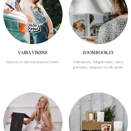
VAIRA VĪKSNE
ZOOMBOOK.LV
Ikoniski un latviska dizaina t-krekli
Foto albumi, fotogrāmatas, viesu
grāmatas, ielūgumi un vēl vairāk.