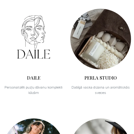
DAILE
PERLA STUDIO
Personalizēti puzļu dāvanu komplekti
Dabīgā vaska dizaina un aromātiskās
kāzām
sveces