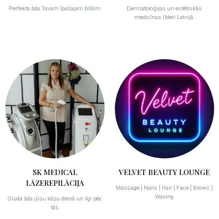
Perfekta āda Tavam īpašajam brīdim
Dermatoloģijas un estētiskās
medicīnas līderi Latvijā.
SK MEDICAL
VELVET BEAUTY LOUNGE
LĀZEREPILĀCIJA
Massage | Nails | Hair | Face | Brows |
Waxing
Gluda āda jūsu kāzu dienā un ilgi pēc
tās