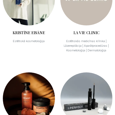
KRISTĪNE EISĀNE
LA VIE CLINIC
Estētiskā kosmetoloģija
Estētiskās medicīnas klīnika |
Lāzerepilācija | Aparātprocedūras |
Kosmetoloģija | Dermatoloģija