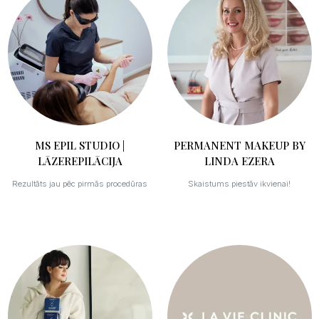
MS EPIL STUDIO |
PERMANENT MAKEUP BY
LĀZEREPILĀCIJA
LINDA EZERA
Rezultāts jau pēc pirmās procedūras
Skaistums piestāv ikvienai!