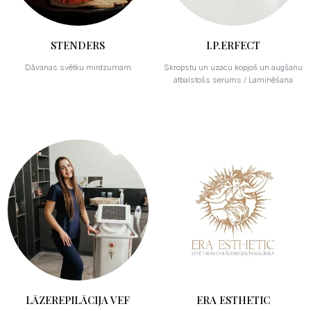
STENDERS
I.P.ERFECT
Dāvanas svētku mirdzumam
Skropstu un uzacu kopjoš un augšanu
atbalstošs serums / Laminēšana
LĀZEREPILĀCIJA VEF
ERA ESTHETIC