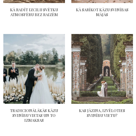
KĀ RADĪT IZCILU SVĒTKU
KĀ SARĪKOT KĀZU SVINĪBAS
ATMOSFĒRU BEZ RAIZĒM
MĀJĀS
TRADICIONĀLĀKĀS KĀZU
KAS JĀZINA, IZVĒLOTIES
SVINĪBU VIETAS UN TO
SVINĪBU VIETU?
IZMAKSAS