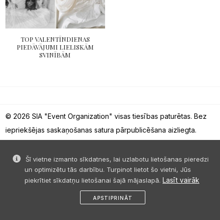
TOP VALENTĪNDIENAS
PIEDĀVĀJUMI LIELISKĀM
SVINĪBĀM
© 2026 SIA "Event Organization" visas tiesības paturētas. Bez
iepriekšējas saskaņošanas satura pārpublicēšana aizliegta.
Šī vietne izmanto sīkdatnes, lai uzlabotu lietošanas pieredzi
un optimizētu tās darbību. Turpinot lietot šo vietni, Jūs
Lasīt vairāk
piekrītiet sīkdatņu lietošanai šajā mājaslapā.
APSTIPRINĀT
sākums
dalies
ziņa
profils
izvēlne