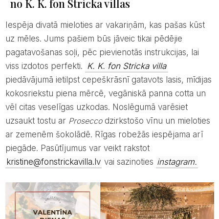
no K. K. fon Stricka villas
Iespēja divatā mieloties ar vakariņām, kas pašas kūst
uz mēles. Jums pašiem būs jāveic tikai pēdējie
pagatavošanas soļi, pēc pievienotās instrukcijas, lai
viss izdotos perfekti.
K. K. fon Stricka villa
piedāvājumā ietilpst cepeškrāsnī gatavots lasis, mīdijas
kokosriekstu piena mērcē, vegāniskā panna cotta un
vēl citas veselīgas uzkodas. Noslēgumā varēsiet
uzsaukt tostu ar
Prosecco
dzirkstošo vīnu un mieloties
ar zemenēm šokolādē. Rīgas robežās iespējama arī
piegāde. Pasūtījumus var veikt rakstot
kristine@fonstrickavilla.lv
vai sazinoties
instagram.