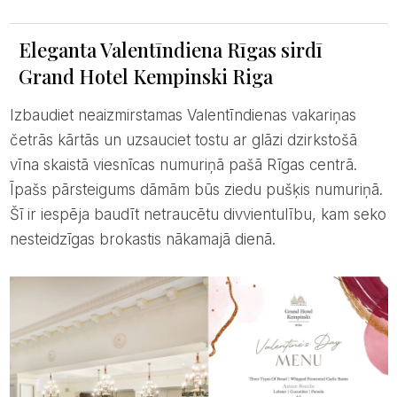
Eleganta Valentīndiena Rīgas sirdī
Grand Hotel Kempinski Riga
Izbaudiet neaizmirstamas Valentīndienas vakariņas
četrās kārtās un uzsauciet tostu ar glāzi dzirkstošā
vīna skaistā viesnīcas numuriņā pašā Rīgas centrā.
Īpašs pārsteigums dāmām būs ziedu pušķis numuriņā.
Šī ir iespēja baudīt netraucētu divvientulību, kam seko
nesteidzīgas brokastis nākamajā dienā.