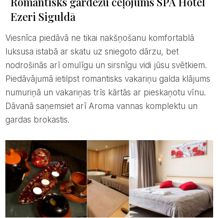
Romantisks gardēžu ceļojums SPA Hotel
Ezeri Siguldā
Viesnīca piedāvā ne tikai nakšņošanu komfortablā
luksusa istabā ar skatu uz sniegoto dārzu, bet
nodrošinās arī omulīgu un sirsnīgu vidi jūsu svētkiem.
Piedāvājumā ietilpst romantisks vakariņu galda klājums
numuriņā un vakariņas trīs kārtās ar pieskaņotu vīnu.
Dāvanā saņemsiet arī Aroma vannas komplektu un
gardas brokastis.