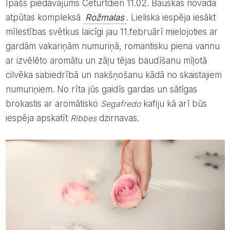
Īpašs piedāvājums Ceturtdien 11.02. Bauskas novadā
atpūtas kompleksā
Rožmalas
. Lieliska iespēja iesākt
mīlestības svētkus laicīgi jau 11.februārī mielojoties ar
gardām vakariņām numuriņā, romantisku piena vannu
ar izvēlēto aromātu un zāļu tējas baudīšanu mīļotā
cilvēka sabiedrībā un nakšņošanu kādā no skaistajiem
numuriņiem. No rīta jūs gaidīs gardas un sātīgas
brokastis ar aromātisko
Segafredo
kafiju kā arī būs
iespēja apskatīt
Ribbes
dzirnavas.