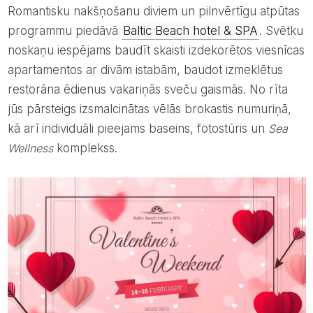
Romantisku nakšņošanu diviem un pilnvērtīgu atpūtas
programmu piedāvā
Baltic Beach hotel & SPA
. Svētku
noskaņu iespējams baudīt skaisti izdekorētos viesnīcas
apartamentos ar divām istabām, baudot izmeklētus
restorāna ēdienus vakariņās sveču gaismās. No rīta
jūs pārsteigs izsmalcinātas vēlās brokastis numuriņā,
kā arī individuāli pieejams baseins, fotostūris un
Sea
Wellness
komplekss.