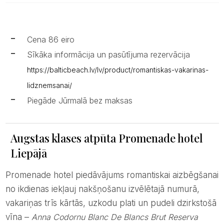
Cena 86 eiro
Sīkāka informācija un pasūtījuma rezervācija
https://balticbeach.lv/lv/product/romantiskas-vakarinas-
lidznemsanai/
Piegāde Jūrmalā bez maksas
Augstas klases atpūta Promenade hotel
Liepājā
Promenade hotel piedāvājums romantiskai aizbēgšanai
no ikdienas iekļauj nakšņošanu izvēlētajā numurā,
vakariņas trīs kārtās, uzkodu plati un pudeli dzirkstošā
vīna –
Anna Codornu Blanc De Blancs Brut Reserva