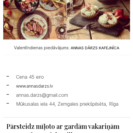
Valentīndienas piedāvājums:
ANNAS DĀRZS KAFEJNĪCA
Cena 45 eiro
www.annasdarzs.lv
annas.darzs@gmail.com
Mūkusalas iela 44, Zemgales priekšpilsēta, Rīga
Pārsteidz mīļoto ar gardām vakariņām