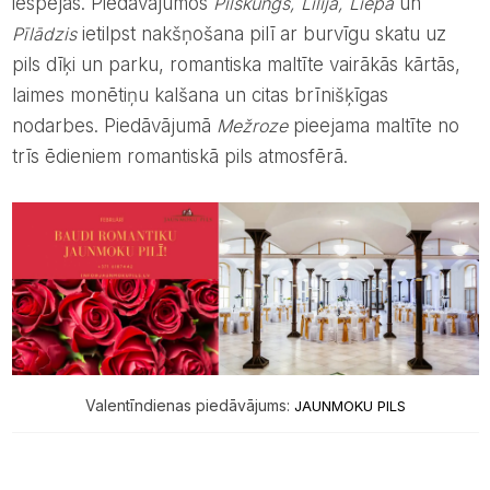
iespējas. Piedāvājumos
Pilskungs, Lilija, Liepa
un
Pīlādzis
ietilpst nakšņošana pilī ar burvīgu skatu uz
pils dīķi un parku, romantiska maltīte vairākās kārtās,
laimes monētiņu kalšana un citas brīnišķīgas
nodarbes. Piedāvājumā
Mežroze
pieejama maltīte no
trīs ēdieniem romantiskā pils atmosfērā.
Valentīndienas piedāvājums:
JAUNMOKU PILS