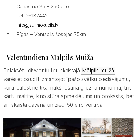
Cenas no 85 – 250 eiro
Tel. 26187442
info@jaunmokupils.lv
Rīgas – Ventspils šosejas 75km
Valentīndiena Mālpils Muižā
Relaksētu divvientulību skaistajā
Mālpils muižā
varēsiet baudīt izmantojot īpašo svētku piedāvājumu,
kurā ietilpst ne tikai nakšņošana greznā numuriņā, trīs
kārtu maltīte, kino stūra apmeklējums un brokastis, bet
arī skaista dāvana un ziedi 50 eiro vērtībā.