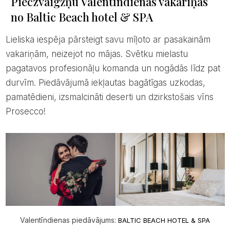
Pieczvaigžņu Valentīndienas vakariņas
no Baltic Beach hotel & SPA
Lieliska iespēja pārsteigt savu mīļoto ar pasakainām
vakariņām, neizejot no mājas. Svētku mielastu
pagatavos profesionāļu komanda un nogādās līdz pat
durvīm. Piedāvājumā iekļautas bagātīgas uzkodas,
pamatēdieni, izsmalcināti deserti un dzirkstošais vīns
Prosecco!
Valentīndienas piedāvājums:
BALTIC BEACH HOTEL & SPA