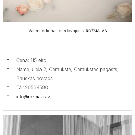
Valentīndienas piedāvājums:
ROŽMALAS
Cena: 115 eiro
Nameju iela 2, Ceraukste, Ceraukstes pagasts,
Bauskas novads
Tālr.26564580​
info@rozmalas.lv