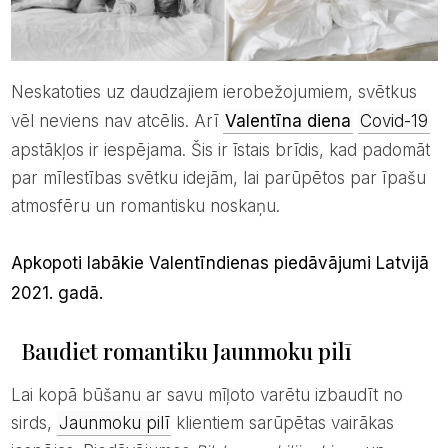
Neskatoties uz daudzajiem ierobežojumiem, svētkus
vēl neviens nav atcēlis. Arī
Valentīna diena
Covid-19
apstākļos ir iespējama. Šis ir īstais brīdis, kad padomāt
par mīlestības svētku idejām, lai parūpētos par īpašu
atmosfēru un romantisku noskaņu.
Apkopoti labākie Valentīndienas piedāvājumi Latvijā
2021. gadā.
Baudiet romantiku Jaunmoku pilī
Lai kopā būšanu ar savu mīļoto varētu izbaudīt no
sirds,
Jaunmoku pilī
klientiem sarūpētas vairākas