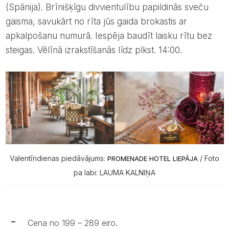
(Spānija). Brīnišķīgu divvientulību papildinās sveču
gaisma, savukārt no rīta jūs gaida brokastis ar
apkalpošanu numurā. Iespēja baudīt laisku rītu bez
steigas. Vēlīnā izrakstīšanās līdz plkst. 14:00.
Valentīndienas piedāvājums:
/ Foto
PROMENADE HOTEL LIEPĀJA
pa labi: LAUMA KALNIŅA
Cena no 199 – 289 eiro.