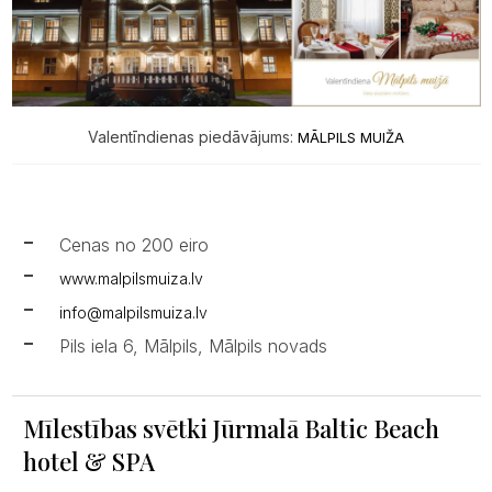
Valentīndienas piedāvājums:
MĀLPILS MUIŽA
Cenas no 200 eiro
www.malpilsmuiza.lv
info@malpilsmuiza.lv
Pils iela 6, Mālpils, Mālpils novads
Mīlestības svētki Jūrmalā Baltic Beach
hotel & SPA