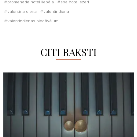
promenade hotel liepāja
spa hotel ezeri
valentīna diena
valentīndiena
valentīndienas piedāvājumi
CITI RAKSTI