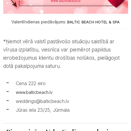
Valentīndienas piedāvājums:
BALTIC BEACH HOTEL & SPA
*Ņemot vērā valstī pastāvošo situāciju saistībā ar
vīrusa izplatību, viesnīca var piemērot papildus
ierobežojumus klientu drošības nolūkos, pielāgojot
dotā pakalpojuma saturu.
Cena 222 eiro
www.balticbeach.lv
weddings@balticbeach.lv
Jūras iela 23/25, Jūrmala