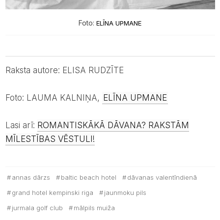
Foto:
ELĪNA UPMANE
Raksta autore: ELISA RUDZĪTE
Foto: LAUMA KALNIŅA,
ELĪNA UPMANE
Lasi arī:
ROMANTISKĀKĀ DĀVANA? RAKSTĀM
MĪLESTĪBAS VĒSTULI!
annas dārzs
baltic beach hotel
dāvanas valentīndienā
grand hotel kempinski riga
jaunmoku pils
jurmala golf club
mālpils muiža