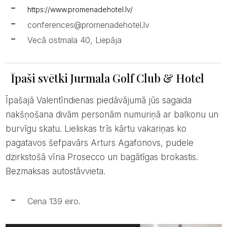
https://www.promenadehotel.lv/
conferences@promenadehotel.lv
Vecā ostmala 40, Liepāja
Īpaši svētki Jurmala Golf Club & Hotel
Īpašajā Valentīndienas piedāvājumā jūs sagaida
nakšņošana divām personām numuriņā ar balkonu un
burvīgu skatu. Lieliskas trīs kārtu vakariņas ko
pagatavos šefpavārs Arturs Agafonovs, pudele
dzirkstošā vīna Prosecco un bagātīgas brokastis.
Bezmaksas autostāvvieta.
Cena 139 eiro.