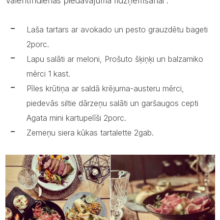
Valentīndienas piedāvājumā līdzņemšanai :
Laša tartars ar avokado un pesto grauzdētu bageti
2porc.
Lapu salāti ar meloni, Prošuto šķiņķi un balzamiko
mērci 1 kast.
Pīles krūtiņa ar saldā krējuma-austeru mērci,
piedevās siltie dārzeņu salāti un garšaugos cepti
Agata mini kartupelīši 2porc.
Zemeņu siera kūkas tartalette 2gab.